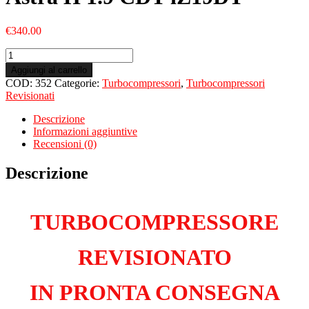
€
340.00
Turbo
Revisionato
Aggiungi al carrello
per
COD:
352
Categorie:
Turbocompressori
,
Turbocompressori
OPEL
Revisionati
Astra
H
Descrizione
1.9
Informazioni aggiuntive
CDT
Recensioni (0)
iZ19DT
quantità
Descrizione
TURBOCOMPRESSORE
REVISIONATO
IN PRONTA CONSEGNA