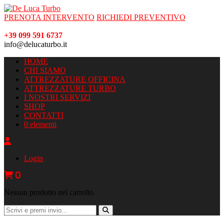
PRENOTA INTERVENTO
RICHIEDI PREVENTIVO
+39 099 591 6737
info@delucaturbo.it
HOME
CHI SIAMO
ATTREZZATURE OFFICINA
ATTREZZATURE TURBO
I NOSTRI SERVIZI
SHOP
CONTATTI
0 elementi
Login
0
Nessun prodotto nel carrello.