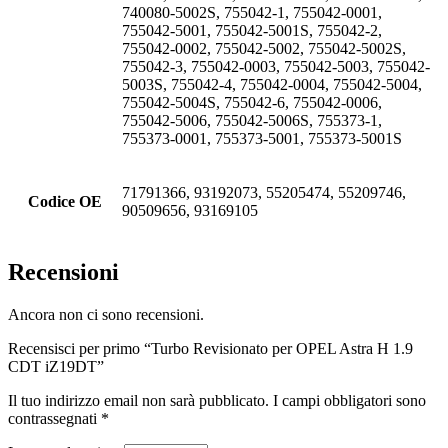
740080-5002S, 755042-1, 755042-0001,
755042-5001, 755042-5001S, 755042-2,
755042-0002, 755042-5002, 755042-5002S,
755042-3, 755042-0003, 755042-5003, 755042-
5003S, 755042-4, 755042-0004, 755042-5004,
755042-5004S, 755042-6, 755042-0006,
755042-5006, 755042-5006S, 755373-1,
755373-0001, 755373-5001, 755373-5001S
71791366, 93192073, 55205474, 55209746,
Codice OE
90509656, 93169105
Recensioni
Ancora non ci sono recensioni.
Recensisci per primo “Turbo Revisionato per OPEL Astra H 1.9
CDT iZ19DT”
Il tuo indirizzo email non sarà pubblicato.
I campi obbligatori sono
contrassegnati
*