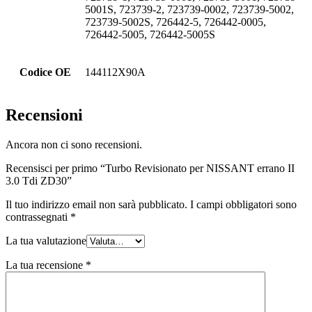
5001S, 723739-2, 723739-0002, 723739-5002,
723739-5002S, 726442-5, 726442-0005,
726442-5005, 726442-5005S
Codice OE
144112X90A
Recensioni
Ancora non ci sono recensioni.
Recensisci per primo “Turbo Revisionato per NISSANT errano II
3.0 Tdi ZD30”
Il tuo indirizzo email non sarà pubblicato.
I campi obbligatori sono
contrassegnati
*
La tua valutazione
La tua recensione
*