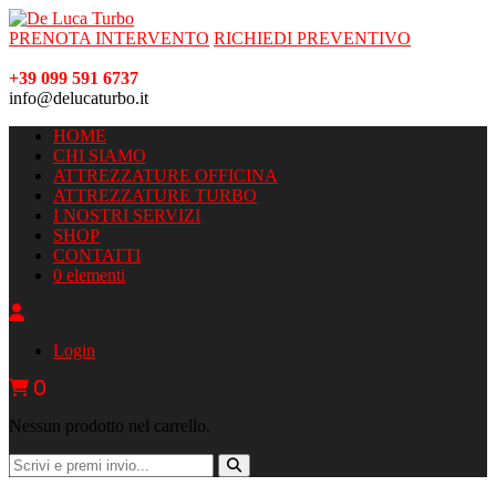
PRENOTA INTERVENTO
RICHIEDI PREVENTIVO
+39 099 591 6737
info@delucaturbo.it
HOME
CHI SIAMO
ATTREZZATURE OFFICINA
ATTREZZATURE TURBO
I NOSTRI SERVIZI
SHOP
CONTATTI
0 elementi
Login
0
Nessun prodotto nel carrello.