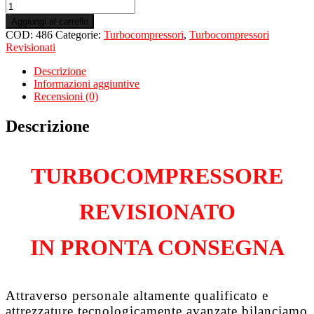
Turbo
Revisionato
Aggiungi al carrello
per
COD:
486
Categorie:
Turbocompressori
,
Turbocompressori
NISSANT
Revisionati
errano
II
Descrizione
3.0
Informazioni aggiuntive
Tdi
Recensioni (0)
ZD30
quantità
Descrizione
TURBOCOMPRESSORE
REVISIONATO
IN PRONTA CONSEGNA
Attraverso personale altamente qualificato e
attrezzature tecnologicamente avanzate bilanciamo