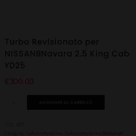
Turbo Revisionato per
NISSANBNavara 2.5 King Cab
YD25
€
300.00
Turbo
AGGIUNGI AL CARRELLO
Revisionato
per
NISSANBNavara
COD:
557
2.5
Categorie:
Turbocompressori
,
Turbocompressori Revisionati