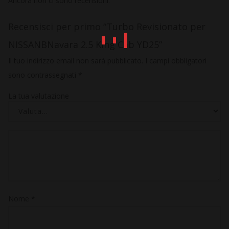
Ancora non ci sono recensioni.
Recensisci per primo “Turbo Revisionato per
NISSANBNavara 2.5 King Cab YD25”
Il tuo indirizzo email non sarà pubblicato.
I campi obbligatori
sono contrassegnati
*
La tua valutazione
Nome
*