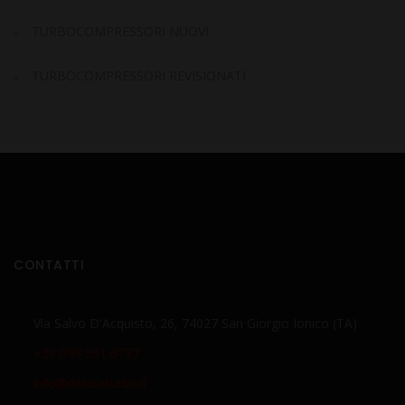
TURBOCOMPRESSORI NUOVI
TURBOCOMPRESSORI REVISIONATI
CONTATTI
Via Salvo D'Acquisto, 26, 74027 San Giorgio Ionico (TA)
+39 099 591 6737
info@delucaturbo.it