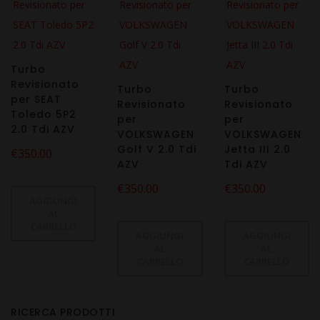
Turbo
Revisionato
Turbo
Turbo
per SEAT
Revisionato
Revisionato
Toledo 5P2
per
per
2.0 Tdi AZV
VOLKSWAGEN
VOLKSWAGEN
Golf V 2.0 Tdi
Jetta III 2.0
€
350.00
AZV
Tdi AZV
€
350.00
€
350.00
AGGIUNGI
AL
CARRELLO
AGGIUNGI
AGGIUNGI
AL
AL
CARRELLO
CARRELLO
RICERCA PRODOTTI