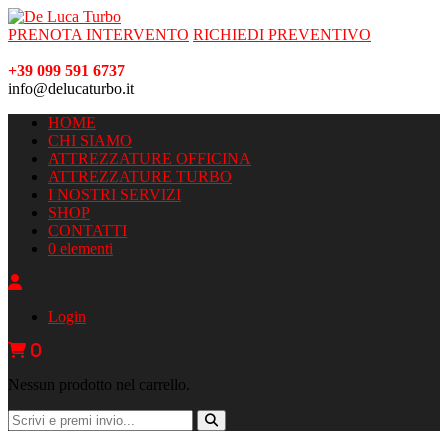
PRENOTA INTERVENTO
RICHIEDI PREVENTIVO
+39 099 591 6737
info@delucaturbo.it
HOME
CHI SIAMO
ATTREZZATURE OFFICINA
ATTREZZATURE TURBO
I NOSTRI SERVIZI
SHOP
CONTATTI
0 elementi
Login
0
Nessun prodotto nel carrello.