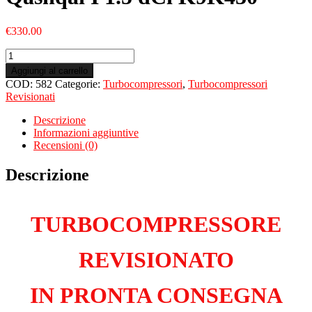
€
330.00
Turbo
Revisionato
Aggiungi al carrello
per
COD:
582
Categorie:
Turbocompressori
,
Turbocompressori
NISSAN
Revisionati
Qashqai
I
Descrizione
1.5
Informazioni aggiuntive
dCi
Recensioni (0)
K9K430
quantità
Descrizione
TURBOCOMPRESSORE
REVISIONATO
IN PRONTA CONSEGNA