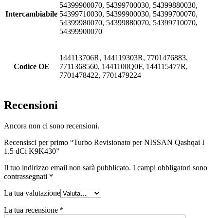
54399900070, 54399700030, 54399880030,
Intercambiabile
54399710030, 54399900030, 54399700070,
54399980070, 54399880070, 54399710070,
54399900070
144113706R, 144119303R, 7701476883,
Codice OE
7711368560, 1441100Q0F, 144115477R,
7701478422, 7701479224
Recensioni
Ancora non ci sono recensioni.
Recensisci per primo “Turbo Revisionato per NISSAN Qashqai I
1.5 dCi K9K430”
Il tuo indirizzo email non sarà pubblicato.
I campi obbligatori sono
contrassegnati
*
La tua valutazione
La tua recensione
*