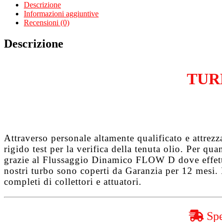
Qashqai
Descrizione
I
Informazioni aggiuntive
1.5
Recensioni (0)
dCi
K9K
Descrizione
quantità
TUR
Attraverso personale altamente qualificato e attrez
rigido test per la verifica della tenuta olio. Per q
grazie al
Flussaggio Dinamico FLOW D
dove effet
nostri turbo sono coperti da
Garanzia per 12 mesi
.
completi di collettori e attuatori.
Spe