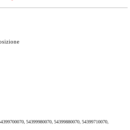
osizione
54399700070, 54399980070, 54399880070, 54399710070,