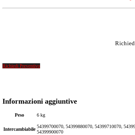
Richied
Richiedi Preventivo
Informazioni aggiuntive
Peso
6 kg
54399700070, 54399880070, 54399710070, 54399
Intercambiabile
54399900070