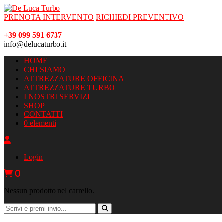
PRENOTA INTERVENTO
RICHIEDI PREVENTIVO
+39 099 591 6737
info@delucaturbo.it
HOME
CHI SIAMO
ATTREZZATURE OFFICINA
ATTREZZATURE TURBO
I NOSTRI SERVIZI
SHOP
CONTATTI
0 elementi
Login
0
Nessun prodotto nel carrello.