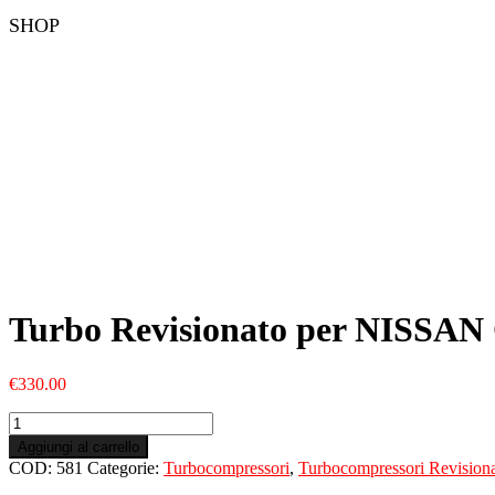
SHOP
Turbo Revisionato per NISSAN 
€
330.00
Turbo
Revisionato
Aggiungi al carrello
per
COD:
581
Categorie:
Turbocompressori
,
Turbocompressori Revisiona
NISSAN