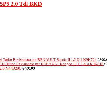
 5P5 2.0 Tdi BKD
Turbo Revisionato per RENAULT Scenic II 1.5 Dci K9K724
€
300.
Turbo Revisionato per RENAULT Kangoo III 1.5 dCi K9K816
€
d 2.0 N47D20C
€
400.00