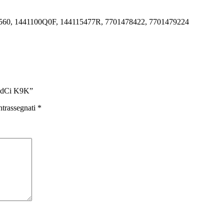
560, 1441100Q0F, 144115477R, 7701478422, 7701479224
5 dCi K9K”
ntrassegnati
*