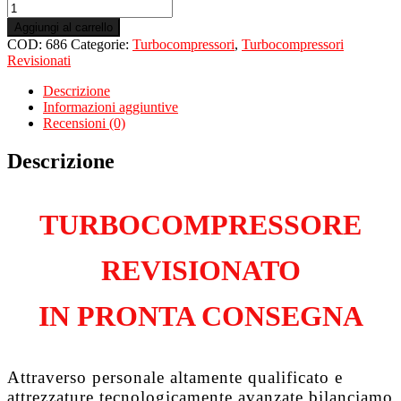
Turbo
Revisionato
Aggiungi al carrello
per
COD:
686
Categorie:
Turbocompressori
,
Turbocompressori
MINI
Revisionati
Clubman
Ft55
Descrizione
1.6
Informazioni aggiuntive
One
Recensioni (0)
DN47C16A
quantità
Descrizione
TURBOCOMPRESSORE
REVISIONATO
IN PRONTA CONSEGNA
Attraverso personale altamente qualificato e
attrezzature tecnologicamente avanzate bilanciamo