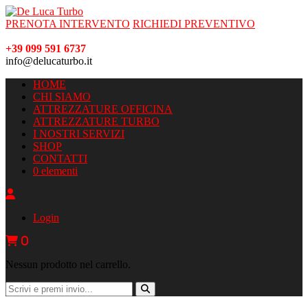
PRENOTA INTERVENTO
RICHIEDI PREVENTIVO
+39 099 591 6737
info@delucaturbo.it
HOME
CHI SIAMO
ATTREZZATURE OFFICINA
ATTREZZATURE TURBO
I NOSTRI SERVIZI
SHOP
CONTATTI
0 elementi
Login
0
Nessun prodotto nel carrello.