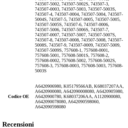
743507-5002, 743507-5002S, 743507-3,
743507-0003, 743507-5003, 743507-5003S,
743507-4, 743507-0004, 743507-5004, 743507-
5004S, 743507-5, 743507-0005, 743507-5005,
743507-5005S, 743507-6, 743507-0006,
743507-5006, 743507-5006S, 743507-7,
743507-0007, 743507-5007, 743507-5007S,
743507-8, 743507-0008, 743507-5008, 743507-
5008S, 743507-9, 743507-0009, 743507-5009,
743507-5009S, 757608-1, 757608-0001,
757608-5001, 757608-5001S, 757608-2,
757608-0002, 757608-5002, 757608-5002S,
757608-3, 757608-0003, 757608-5003, 757608-
5003S
A6420906980, K05179566AB, K68037207AA,
A6420900080, A642090008080, A6420905980,
Codice OE
A6420900780, K68037206AA, A1120900080,
A642090078080, A642090598060,
A642090598080
Recensioni