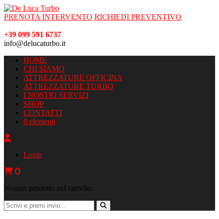
PRENOTA INTERVENTO
RICHIEDI PREVENTIVO
+39 099 591 6737
info@delucaturbo.it
HOME
CHI SIAMO
ATTREZZATURE OFFICINA
ATTREZZATURE TURBO
I NOSTRI SERVIZI
SHOP
CONTATTI
0 elementi
Login
0
Nessun prodotto nel carrello.