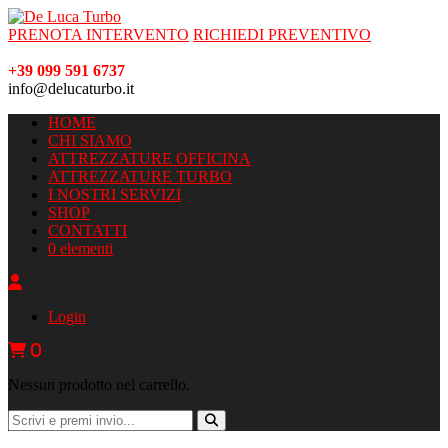
PRENOTA INTERVENTO
RICHIEDI PREVENTIVO
+39 099 591 6737
info@delucaturbo.it
HOME
CHI SIAMO
ATTREZZATURE OFFICINA
ATTREZZATURE TURBO
I NOSTRI SERVIZI
SHOP
CONTATTI
0 elementi
Login
0
Nessun prodotto nel carrello.