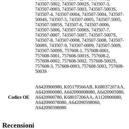
743507-5002, 743507-5002S, 743507-3,
743507-0003, 743507-5003, 743507-5003S,
743507-4, 743507-0004, 743507-5004, 743507-
5004S, 743507-5, 743507-0005, 743507-5005,
743507-5005S, 743507-6, 743507-0006,
743507-5006, 743507-5006S, 743507-7,
743507-0007, 743507-5007, 743507-5007S,
743507-8, 743507-0008, 743507-5008, 743507-
5008S, 743507-9, 743507-0009, 743507-5009,
743507-5009S, 757608-1, 757608-0001,
757608-5001, 757608-5001S, 757608-2,
757608-0002, 757608-5002, 757608-5002S,
757608-3, 757608-0003, 757608-5003, 757608-
5003S
A6420906980, K05179566AB, K68037207AA,
A6420900080, A642090008080, A6420905980,
Codice OE
A6420900780, K68037206AA, A1120900080,
A642090078080, A642090598060,
A642090598080
Recensioni