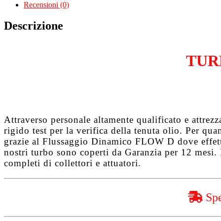
318
Recensioni (0)
3.0
Cdi
Descrizione
646984
quantità
TUR
Attraverso personale altamente qualificato e attrez
rigido test per la verifica della tenuta olio. Per q
grazie al
Flussaggio Dinamico FLOW D
dove effet
nostri turbo sono coperti da
Garanzia per 12 mesi
.
completi di collettori e attuatori.
Spe