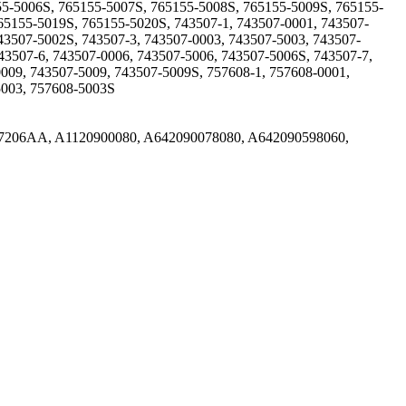
55-5006S, 765155-5007S, 765155-5008S, 765155-5009S, 765155-
65155-5019S, 765155-5020S, 743507-1, 743507-0001, 743507-
43507-5002S, 743507-3, 743507-0003, 743507-5003, 743507-
43507-6, 743507-0006, 743507-5006, 743507-5006S, 743507-7,
009, 743507-5009, 743507-5009S, 757608-1, 757608-0001,
5003, 757608-5003S
7206AA, A1120900080, A642090078080, A642090598060,