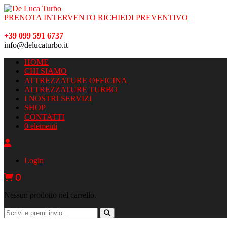
PRENOTA INTERVENTO
RICHIEDI PREVENTIVO
+39 099 591 6737
info@delucaturbo.it
HOME
CHI SIAMO
ATTREZZATURE OFFICINA
ATTREZZATURE TURBO
I NOSTRI SERVIZI
SHOP
CONTATTI
0 elementi
Login
0
Nessun prodotto nel carrello.