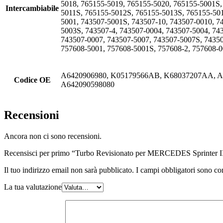
5018, 765155-5019, 765155-5020, 765155-5001S
Intercambiabile
5011S, 765155-5012S, 765155-5013S, 765155-50
5001, 743507-5001S, 743507-10, 743507-0010, 7
5003S, 743507-4, 743507-0004, 743507-5004, 74
743507-0007, 743507-5007, 743507-5007S, 74350
757608-5001, 757608-5001S, 757608-2, 757608-0
A6420906980, K05179566AB, K68037207AA, A6
Codice OE
A642090598080
Recensioni
Ancora non ci sono recensioni.
Recensisci per primo “Turbo Revisionato per MERCEDES Sprinter I
Il tuo indirizzo email non sarà pubblicato.
I campi obbligatori sono co
La tua valutazione