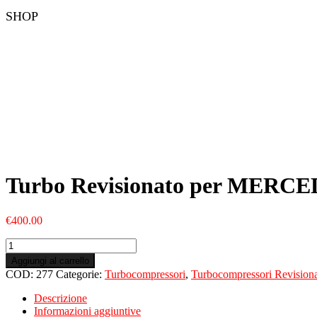
SHOP
Turbo Revisionato per MERCEDE
€
400.00
Turbo
Revisionato
Aggiungi al carrello
per
COD:
277
Categorie:
Turbocompressori
,
Turbocompressori Revisiona
MERCEDES
Sprinter
Descrizione
III
Informazioni aggiuntive