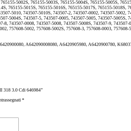
, 765155-5002S, 765155-5003S, 765155-5004S, 765155-5005S, 7651
14S, 765155-5015S, 765155-5016S, 765155-5017S, 765155-5018S, 7
43507-5010, 743507-5010S, 743507-2, 743507-0002, 743507-5002, 7
3507-5004S, 743507-5, 743507-0005, 743507-5005, 743507-5005S, 7
7-8, 743507-0008, 743507-5008, 743507-5008S, 743507-9, 743507-0
002, 757608-5002, 757608-5002S, 757608-3, 757608-0003, 757608-
420900080, A642090008080, A6420905980, A6420900780, K6803
II 318 3.0 Cdi 646984”
ntrassegnati
*