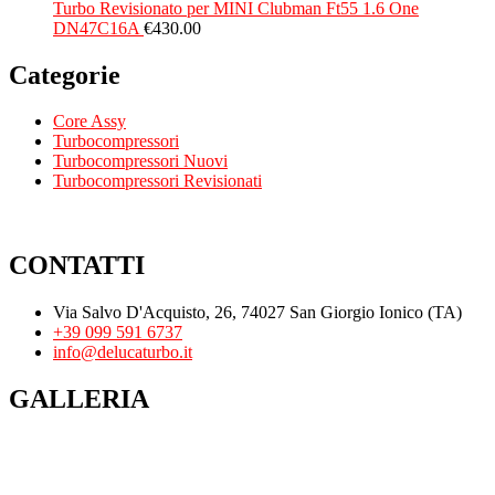
Turbo Revisionato per MINI Clubman Ft55 1.6 One
DN47C16A
€
430.00
Categorie
Core Assy
Turbocompressori
Turbocompressori Nuovi
Turbocompressori Revisionati
CONTATTI
Via Salvo D'Acquisto, 26, 74027 San Giorgio Ionico (TA)
+39 099 591 6737
info@delucaturbo.it
GALLERIA