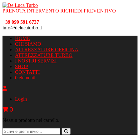
PRENOTA INTERVENTO
RICHIEDI PREVENTIVO
+39 099 591 6737
info@delucaturbo.it
HOME
CHI SIAMO
ATTREZZATURE OFFICINA
ATTREZZATURE TURBO
I NOSTRI SERVIZI
SHOP
CONTATTI
0 elementi
Login
0
Nessun prodotto nel carrello.