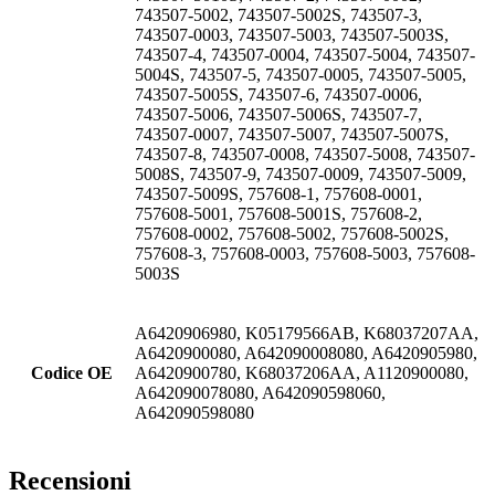
743507-5002, 743507-5002S, 743507-3,
743507-0003, 743507-5003, 743507-5003S,
743507-4, 743507-0004, 743507-5004, 743507-
5004S, 743507-5, 743507-0005, 743507-5005,
743507-5005S, 743507-6, 743507-0006,
743507-5006, 743507-5006S, 743507-7,
743507-0007, 743507-5007, 743507-5007S,
743507-8, 743507-0008, 743507-5008, 743507-
5008S, 743507-9, 743507-0009, 743507-5009,
743507-5009S, 757608-1, 757608-0001,
757608-5001, 757608-5001S, 757608-2,
757608-0002, 757608-5002, 757608-5002S,
757608-3, 757608-0003, 757608-5003, 757608-
5003S
A6420906980, K05179566AB, K68037207AA,
A6420900080, A642090008080, A6420905980,
Codice OE
A6420900780, K68037206AA, A1120900080,
A642090078080, A642090598060,
A642090598080
Recensioni