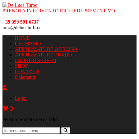
PRENOTA INTERVENTO
RICHIEDI PREVENTIVO
+39 099 591 6737
info@delucaturbo.it
HOME
CHI SIAMO
ATTREZZATURE OFFICINA
ATTREZZATURE TURBO
I NOSTRI SERVIZI
SHOP
CONTATTI
0 elementi
Login
0
Nessun prodotto nel carrello.