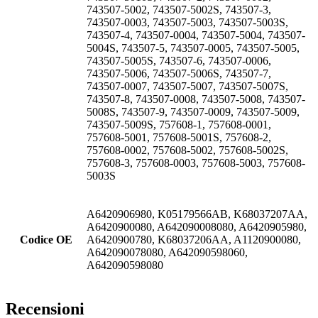
743507-5002, 743507-5002S, 743507-3,
743507-0003, 743507-5003, 743507-5003S,
743507-4, 743507-0004, 743507-5004, 743507-
5004S, 743507-5, 743507-0005, 743507-5005,
743507-5005S, 743507-6, 743507-0006,
743507-5006, 743507-5006S, 743507-7,
743507-0007, 743507-5007, 743507-5007S,
743507-8, 743507-0008, 743507-5008, 743507-
5008S, 743507-9, 743507-0009, 743507-5009,
743507-5009S, 757608-1, 757608-0001,
757608-5001, 757608-5001S, 757608-2,
757608-0002, 757608-5002, 757608-5002S,
757608-3, 757608-0003, 757608-5003, 757608-
5003S
A6420906980, K05179566AB, K68037207AA,
A6420900080, A642090008080, A6420905980,
Codice OE
A6420900780, K68037206AA, A1120900080,
A642090078080, A642090598060,
A642090598080
Recensioni