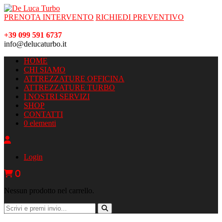
PRENOTA INTERVENTO
RICHIEDI PREVENTIVO
+39 099 591 6737
info@delucaturbo.it
HOME
CHI SIAMO
ATTREZZATURE OFFICINA
ATTREZZATURE TURBO
I NOSTRI SERVIZI
SHOP
CONTATTI
0 elementi
Login
0
Nessun prodotto nel carrello.