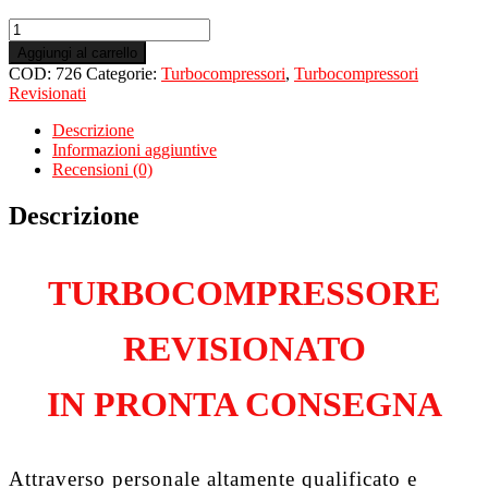
Turbo
Revisionato
Aggiungi al carrello
per
COD:
726
Categorie:
Turbocompressori
,
Turbocompressori
MERCEDES
Revisionati
Classe
CLA
Descrizione
C117
Informazioni aggiuntive
CLA
Recensioni (0)
220
2.1
Descrizione
Cdi
651930
quantità
TURBOCOMPRESSORE
REVISIONATO
IN PRONTA CONSEGNA
Attraverso personale altamente qualificato e