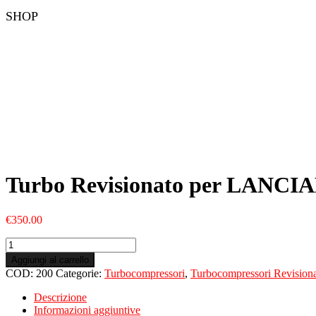
SHOP
Turbo Revisionato per LANCIAM
€
350.00
Turbo
Revisionato
Aggiungi al carrello
per
COD:
200
Categorie:
Turbocompressori
,
Turbocompressori Revisiona
LANCIAMusa
II
Descrizione
1.3
Informazioni aggiuntive