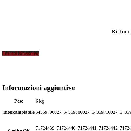
Richied
Richiedi Preventivo
Informazioni aggiuntive
Peso
6 kg
Intercambiabile
54359700027, 54359880027, 54359710027, 5435
71724439, 71724440, 71724441, 71724442, 71724
Codice OE