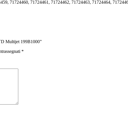
459, 71724460, 71724461, 71724462, 71724463, 71724464, 717244
TD Multijet 199B1000”
ntrassegnati
*