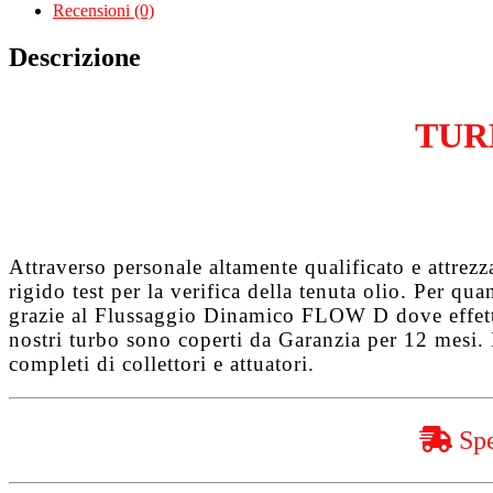
JTD
Recensioni (0)
Multijet
199B1000
Descrizione
quantità
TUR
Attraverso personale altamente qualificato e attrez
rigido test per la verifica della tenuta olio. Per q
grazie al
Flussaggio Dinamico FLOW D
dove effet
nostri turbo sono coperti da
Garanzia per 12 mesi
.
completi di collettori e attuatori.
Spe