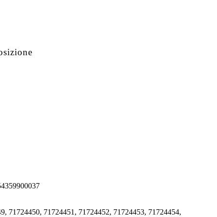
osizione
 54359900037
9, 71724450, 71724451, 71724452, 71724453, 71724454,