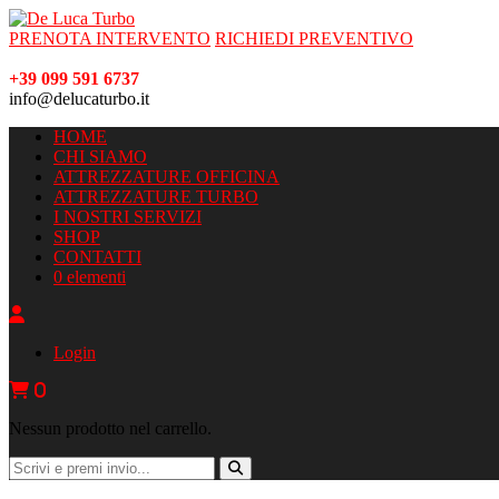
PRENOTA INTERVENTO
RICHIEDI PREVENTIVO
+39 099 591 6737
info@delucaturbo.it
HOME
CHI SIAMO
ATTREZZATURE OFFICINA
ATTREZZATURE TURBO
I NOSTRI SERVIZI
SHOP
CONTATTI
0 elementi
Login
0
Nessun prodotto nel carrello.