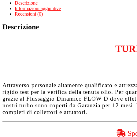
Grand
Descrizione
C-
Informazioni aggiuntive
Max
Recensioni (0)
2.0
TDCi
Descrizione
TYDA
quantità
TUR
Attraverso personale altamente qualificato e attrez
rigido test per la verifica della tenuta olio. Per q
grazie al
Flussaggio Dinamico FLOW D
dove effet
nostri turbo sono coperti da
Garanzia per 12 mesi
.
completi di collettori e attuatori.
Spe