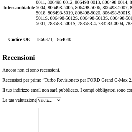
0011, 806498-0012, 806498-0013, 806498-0014, 
Intercambiabile
5004, 806498-5005, 806498-5006, 806498-5007, 
5018, 806498-5019, 806498-5020, 806498-5001S
5011S, 806498-5012S, 806498-5013S, 806498-50
5001, 783583-5001S, 783583-4, 783583-0004, 78
Codice OE
1866871, 1864640
Recensioni
Ancora non ci sono recensioni.
Recensisci per primo “Turbo Revisionato per FORD Grand C-Max
Il tuo indirizzo email non sarà pubblicato.
I campi obbligatori sono co
La tua valutazione