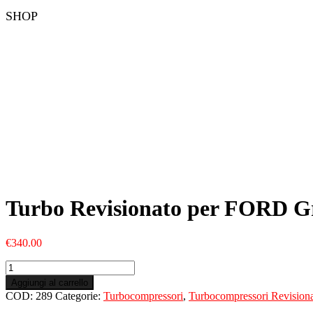
SHOP
Turbo Revisionato per FORD 
€
340.00
Turbo
Revisionato
Aggiungi al carrello
per
COD:
289
Categorie:
Turbocompressori
,
Turbocompressori Revisiona
FORD