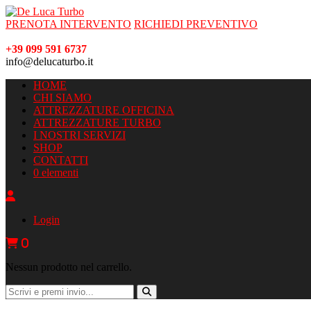
PRENOTA INTERVENTO
RICHIEDI PREVENTIVO
+39 099 591 6737
info@delucaturbo.it
HOME
CHI SIAMO
ATTREZZATURE OFFICINA
ATTREZZATURE TURBO
I NOSTRI SERVIZI
SHOP
CONTATTI
0 elementi
Login
0
Nessun prodotto nel carrello.