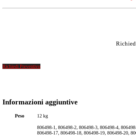
Richied
Richiedi Preventivo
Informazioni aggiuntive
Peso
12 kg
806498-1, 806498-2, 806498-3, 806498-4, 806498
806498-17, 806498-18, 806498-19, 806498-20, 8