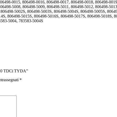
806498-0015, 806498-0016, 806498-0017, 806498-0018, 806498-0019
806498-5008, 806498-5009, 806498-5011, 806498-5012, 806498-5013
, 806498-5002S, 806498-5003S, 806498-5004S, 806498-5005S, 8064
14S, 806498-5015S, 806498-5016S, 806498-5017S, 806498-5018S, 8
3583-5004, 783583-5004S
 2.0 TDCi TYDA”
ntrassegnati
*