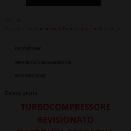
Revisionato
per
FORD
COD:
287
Galaxy
Categorie:
Turbocompressori
,
Turbocompressori Revisionati
III
2.0
DESCRIZIONE
TDCi
UFWA
INFORMAZIONI AGGIUNTIVE
quantità
RECENSIONI (0)
Descrizione
TURBOCOMPRESSORE
REVISIONATO