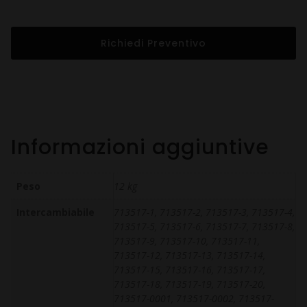
Richiedi Preventivo
Informazioni aggiuntive
Peso
12 kg
Intercambiabile
713517-1, 713517-2, 713517-3, 713517-4,
713517-5, 713517-6, 713517-7, 713517-8,
713517-9, 713517-10, 713517-11,
713517-12, 713517-13, 713517-14,
713517-15, 713517-16, 713517-17,
713517-18, 713517-19, 713517-20,
713517-0001, 713517-0002, 713517-