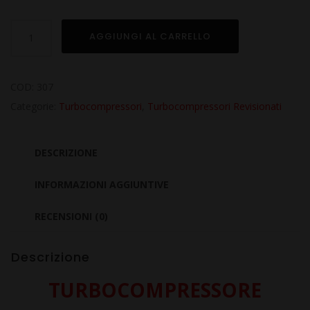
Turbo
AGGIUNGI AL CARRELLO
Revisionato
per
FORD
COD:
307
Focus
Categorie:
Turbocompressori
,
Turbocompressori Revisionati
I
1.8
DESCRIZIONE
TDCi
YD18F9DA
INFORMAZIONI AGGIUNTIVE
quantità
RECENSIONI (0)
Descrizione
TURBOCOMPRESSORE