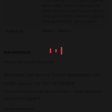
713517-5019S, 713517-5020S, 802418-1,
802418-0001, 802418-5001, 802418-
5001S, 802418-2, 802418-0002, 802418-
5002, 802418-5002S, 802418-5, 802418-
0005, 802418-5005, 802418-5005S
Codice OE
1866871, 1864635
Recensioni
Ancora non ci sono recensioni.
Recensisci per primo “Turbo Revisionato per
FORD Focus I 1.8 TDCi YD18F9DA”
Il tuo indirizzo email non sarà pubblicato.
I campi obbligatori
sono contrassegnati
*
La tua valutazione