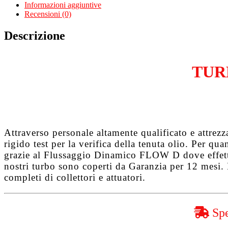
Max
Informazioni aggiuntive
II
Recensioni (0)
1.6
TDCi
Descrizione
G8DC
quantità
TUR
Attraverso personale altamente qualificato e attrez
rigido test per la verifica della tenuta olio. Per q
grazie al
Flussaggio Dinamico FLOW D
dove effet
nostri turbo sono coperti da
Garanzia per 12 mesi
.
completi di collettori e attuatori.
Spe