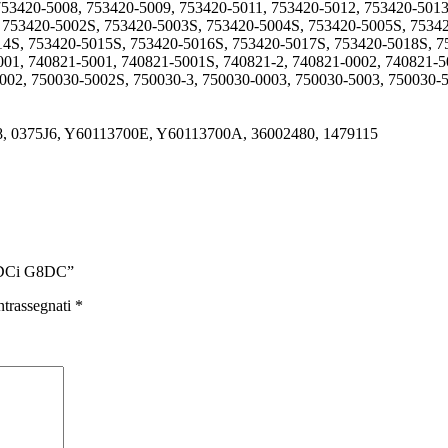
753420-5008, 753420-5009, 753420-5011, 753420-5012, 753420-5013
, 753420-5002S, 753420-5003S, 753420-5004S, 753420-5005S, 7534
14S, 753420-5015S, 753420-5016S, 753420-5017S, 753420-5018S, 
01, 740821-5001, 740821-5001S, 740821-2, 740821-0002, 740821-5
002, 750030-5002S, 750030-3, 750030-0003, 750030-5003, 750030-
8, 0375J6, Y60113700E, Y60113700A, 36002480, 1479115
 TDCi G8DC”
ntrassegnati
*