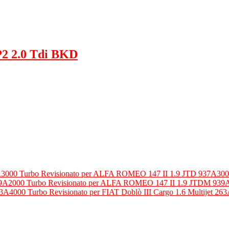
P2 2.0 Tdi BKD
Turbo Revisionato per ALFA ROMEO 147 II 1.9 JTD 937A30
Turbo Revisionato per ALFA ROMEO 147 II 1.9 JTDM 939
Turbo Revisionato per FIAT Doblò III Cargo 1.6 Multijet 26