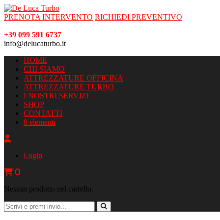
PRENOTA INTERVENTO
RICHIEDI PREVENTIVO
+39 099 591 6737
info@delucaturbo.it
HOME
CHI SIAMO
ATTREZZATURE OFFICINA
ATTREZZATURE TURBO
I NOSTRI SERVIZI
SHOP
CONTATTI
0 elementi
Login
0
Nessun prodotto nel carrello.