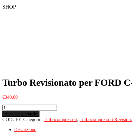
SHOP
Turbo Revisionato per FORD C
€
340.00
Turbo
Revisionato
Aggiungi al carrello
per
COD:
101
Categorie:
Turbocompressori
,
Turbocompressori Revisiona
FORD
C-
Descrizione