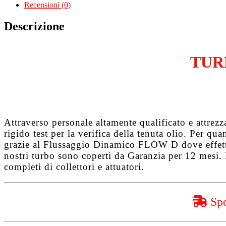
1.3
Recensioni (0)
MJTD
223A9000
Descrizione
quantità
TUR
Attraverso personale altamente qualificato e attrez
rigido test per la verifica della tenuta olio. Per q
grazie al
Flussaggio Dinamico FLOW D
dove effet
nostri turbo sono coperti da
Garanzia per 12 mesi
.
completi di collettori e attuatori.
Spe