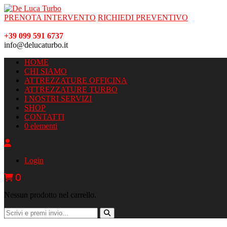
PRENOTA INTERVENTO
RICHIEDI PREVENTIVO
+39 099 591 6737
info@delucaturbo.it
HOME
CHI SIAMO
ATTREZZATURE OFFICINA
ATTREZZATURE TURBO
I NOSTRI SERVIZI
SHOP
CONTATTI
0 elementi
Login
0
Nessun prodotto nel carrello.