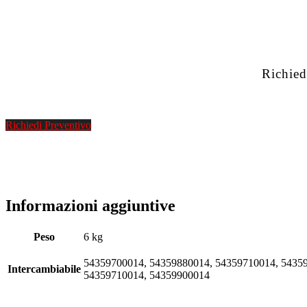
Richied
Richiedi Preventivo
Informazioni aggiuntive
Peso
6 kg
54359700014, 54359880014, 54359710014, 54359
Intercambiabile
54359710014, 54359900014