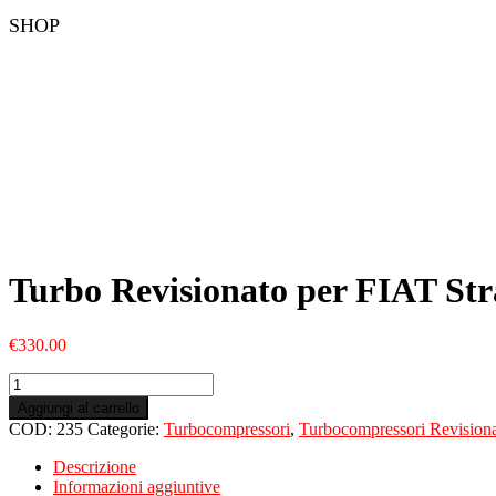
SHOP
Turbo Revisionato per FIAT St
€
330.00
Turbo
Revisionato
Aggiungi al carrello
per
COD:
235
Categorie:
Turbocompressori
,
Turbocompressori Revisiona
FIAT
Strada
Descrizione
II
Informazioni aggiuntive