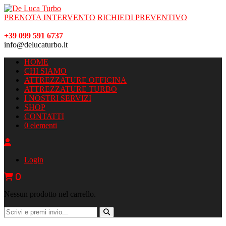
PRENOTA INTERVENTO
RICHIEDI PREVENTIVO
+39 099 591 6737
info@delucaturbo.it
HOME
CHI SIAMO
ATTREZZATURE OFFICINA
ATTREZZATURE TURBO
I NOSTRI SERVIZI
SHOP
CONTATTI
0 elementi
Login
0
Nessun prodotto nel carrello.