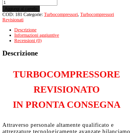
Turbo
Revisionato
Aggiungi al carrello
per
COD:
181
Categorie:
Turbocompressori
,
Turbocompressori
FIAT
Revisionati
Qubo
1.3
Descrizione
Multijet
Informazioni aggiuntive
199B1000
Recensioni (0)
quantità
Descrizione
TURBOCOMPRESSORE
REVISIONATO
IN PRONTA CONSEGNA
Attraverso personale altamente qualificato e
attrezzature tecnologicamente avanzate bilanciamo