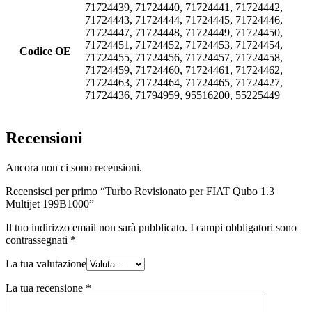
71724439, 71724440, 71724441, 71724442,
71724443, 71724444, 71724445, 71724446,
71724447, 71724448, 71724449, 71724450,
71724451, 71724452, 71724453, 71724454,
Codice OE
71724455, 71724456, 71724457, 71724458,
71724459, 71724460, 71724461, 71724462,
71724463, 71724464, 71724465, 71724427,
71724436, 71794959, 95516200, 55225449
Recensioni
Ancora non ci sono recensioni.
Recensisci per primo “Turbo Revisionato per FIAT Qubo 1.3
Multijet 199B1000”
Il tuo indirizzo email non sarà pubblicato.
I campi obbligatori sono
contrassegnati
*
La tua valutazione
La tua recensione
*