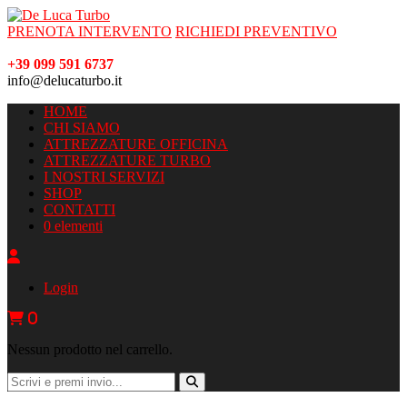
PRENOTA INTERVENTO
RICHIEDI PREVENTIVO
+39 099 591 6737
info@delucaturbo.it
HOME
CHI SIAMO
ATTREZZATURE OFFICINA
ATTREZZATURE TURBO
I NOSTRI SERVIZI
SHOP
CONTATTI
0 elementi
Login
0
Nessun prodotto nel carrello.