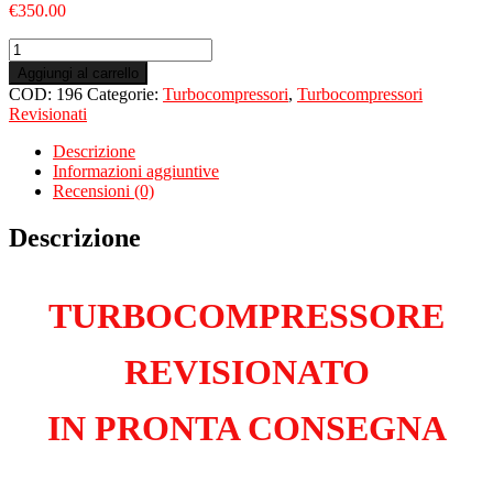
€
350.00
Turbo
Revisionato
Aggiungi al carrello
per
COD:
196
Categorie:
Turbocompressori
,
Turbocompressori
FIAT
Revisionati
Punto
III
Descrizione
1.3
Informazioni aggiuntive
Multijet
Recensioni (0)
199B1000
quantità
Descrizione
TURBOCOMPRESSORE
REVISIONATO
IN PRONTA CONSEGNA