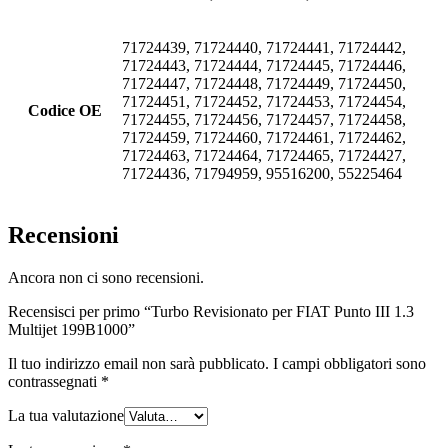
71724439, 71724440, 71724441, 71724442,
71724443, 71724444, 71724445, 71724446,
71724447, 71724448, 71724449, 71724450,
71724451, 71724452, 71724453, 71724454,
Codice OE
71724455, 71724456, 71724457, 71724458,
71724459, 71724460, 71724461, 71724462,
71724463, 71724464, 71724465, 71724427,
71724436, 71794959, 95516200, 55225464
Recensioni
Ancora non ci sono recensioni.
Recensisci per primo “Turbo Revisionato per FIAT Punto III 1.3
Multijet 199B1000”
Il tuo indirizzo email non sarà pubblicato.
I campi obbligatori sono
contrassegnati
*
La tua valutazione