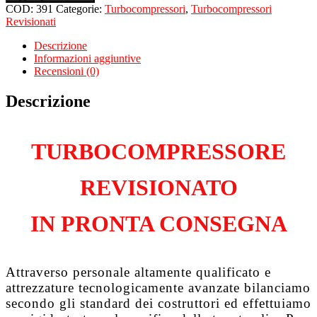
per
COD:
391
Categorie:
Turbocompressori
,
Turbocompressori
FIAT
Revisionati
Multipla
II
Descrizione
1.9
Informazioni aggiuntive
JTD
Recensioni (0)
186A9000
quantità
Descrizione
TURBOCOMPRESSORE
REVISIONATO
IN PRONTA CONSEGNA
Attraverso personale altamente qualificato e
attrezzature tecnologicamente avanzate bilanciamo
secondo gli standard dei costruttori ed effettuiamo