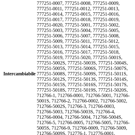
777251-0007, 777251-0008, 777251-0009,
777251-0011, 777251-0012, 777251-0013,
777251-0014, 777251-0015, 777251-0016,
777251-0017, 777251-0018, 777251-0019,
777251-0020, 777251-5001, 777251-5002,
777251-5003, 777251-5004, 777251-5005,
777251-5006, 777251-5007, 777251-5008,
777251-5009, 777251-5011, 777251-5012,
777251-5013, 777251-5014, 777251-5015,
777251-5016, 777251-5017, 777251-5018,
777251-5019, 777251-5020, 777251-5001S,
777251-5002S, 777251-5003S, 777251-5004S,
777251-5005S, 777251-5006S, 777251-5007S,
Intercambiabile
777251-5008S, 777251-5009S, 777251-5011S,
777251-5012S, 777251-5013S, 777251-5014S,
777251-5015S, 777251-5016S, 777251-5017S,
777251-5018S, 777251-5019S, 777251-5020S,
712766-1, 712766-0001, 712766-5001, 712766-
5001S, 712766-2, 712766-0002, 712766-5002,
712766-5002S, 712766-3, 712766-0003,
712766-5003, 712766-5003S, 712766-4,
712766-0004, 712766-5004, 712766-5004S,
712766-5, 712766-0005, 712766-5005, 712766-
5005S, 712766-9, 712766-0009, 712766-5009,
712766-5009S, 712776-1, 712776-0001,