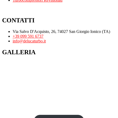
Turbocompressori Revisionati
CONTATTI
Via Salvo D'Acquisto, 26, 74027 San Giorgio Ionico (TA)
+39 099 591 6737
info@delucaturbo.it
GALLERIA