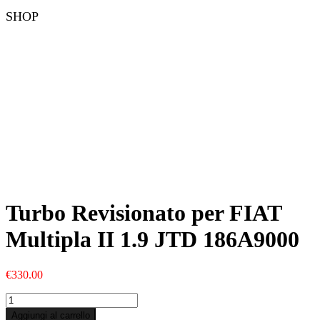
SHOP
Turbo Revisionato per FIAT
Multipla II 1.9 JTD 186A9000
€
330.00
Turbo
Revisionato
Aggiungi al carrello