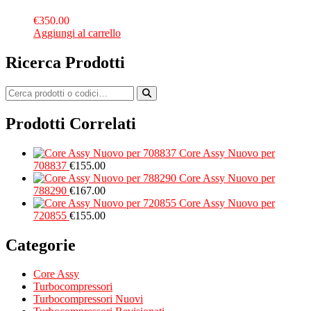
€
350.00
Aggiungi al carrello
Ricerca Prodotti
Prodotti Correlati
Core Assy Nuovo per
708837
€
155.00
Core Assy Nuovo per
788290
€
167.00
Core Assy Nuovo per
720855
€
155.00
Categorie
Core Assy
Turbocompressori
Turbocompressori Nuovi