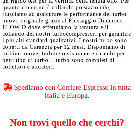
un rigido test per la verifica della tenuta olio. Per
quanto concerne il collaudo prestazionale,
riusciamo ad assicurare le performance del turbo
nuovo originale grazie al
Flussaggio Dinamico
FLOW D
dove effettuiamo la taratura e il
collaudo dei nostri turbocompressori per garantire
i più alti standard qualitativi. I nostri turbo sono
coperti da
Garanzia per 12 mesi
. Disponiamo di
turbine nuove, turbine revisionate e ricambi per
ogni tipo di turbo. I turbo sono completi di
collettori e attuatori.
Spediamo con Corriere Espresso in tutta
Italia e Europa.
Non trovi quello che cerchi?