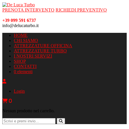
PRENOTA INTERVENTO
RICHIEDI PREVENTIVO
+39 099 591 6737
info@delucaturbo.it
HOME
CHI SIAMO
ATTREZZATURE OFFICINA
ATTREZZATURE TURBO
I NOSTRI SERVIZI
SHOP
CONTATTI
0 elementi
Login
0
Nessun prodotto nel carrello.