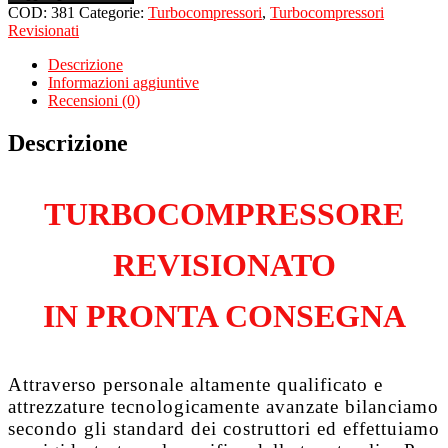
per
COD:
381
Categorie:
Turbocompressori
,
Turbocompressori
FIAT
Revisionati
Multipla
I
Descrizione
1.9
Informazioni aggiuntive
JTD
Recensioni (0)
186A9000
quantità
Descrizione
TURBOCOMPRESSORE
REVISIONATO
IN PRONTA CONSEGNA
Attraverso personale altamente qualificato e
attrezzature tecnologicamente avanzate bilanciamo
secondo gli standard dei costruttori ed effettuiamo