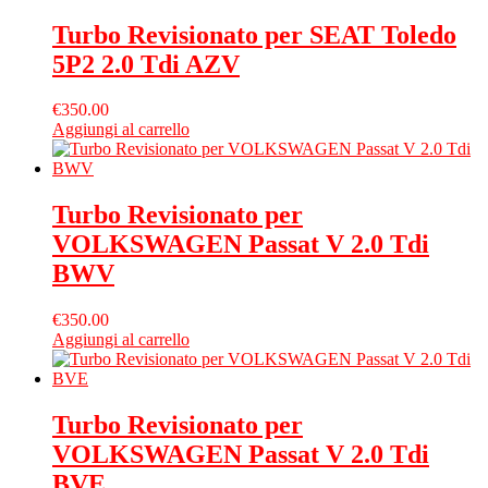
Turbo Revisionato per SEAT Toledo
5P2 2.0 Tdi AZV
€
350.00
Aggiungi al carrello
Turbo Revisionato per
VOLKSWAGEN Passat V 2.0 Tdi
BWV
€
350.00
Aggiungi al carrello
Turbo Revisionato per
VOLKSWAGEN Passat V 2.0 Tdi
BVE