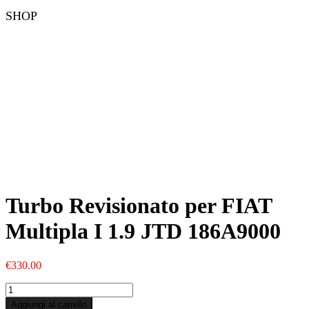
SHOP
Turbo Revisionato per FIAT
Multipla I 1.9 JTD 186A9000
€
330.00
Turbo
Revisionato
Aggiungi al carrello