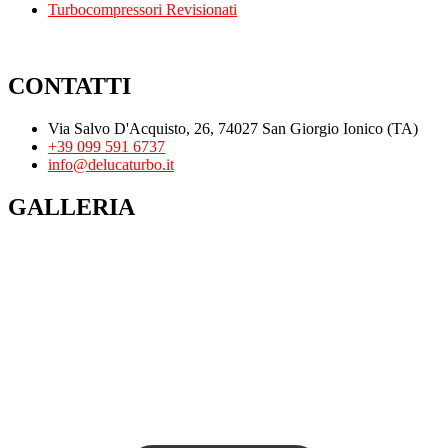
Turbocompressori Revisionati
CONTATTI
Via Salvo D'Acquisto, 26, 74027 San Giorgio Ionico (TA)
+39 099 591 6737
info@delucaturbo.it
GALLERIA