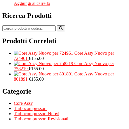
Aggiungi al carrello
Ricerca Prodotti
Prodotti Correlati
Core Assy Nuovo per
724961
€
155.00
Core Assy Nuovo per
758219
€
155.00
Core Assy Nuovo per
801891
€
155.00
Categorie
Core Assy
Turbocompressori
Turbocompressori Nuovi
Turbocompressori Revisionati