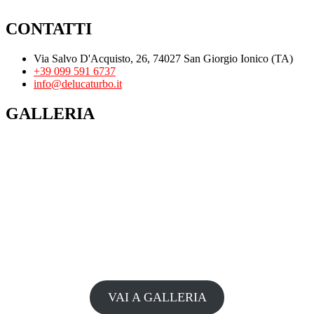
CONTATTI
Via Salvo D'Acquisto, 26, 74027 San Giorgio Ionico (TA)
+39 099 591 6737
info@delucaturbo.it
GALLERIA
VAI A GALLERIA