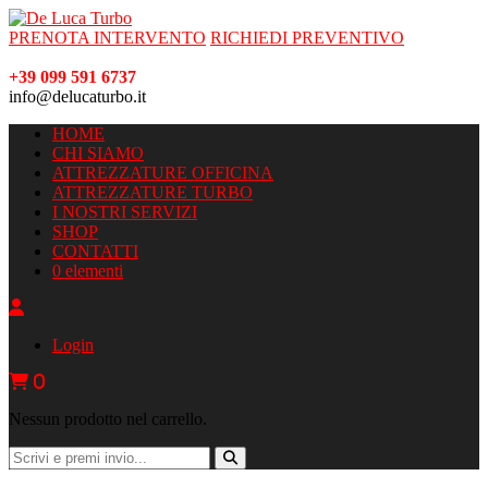
PRENOTA INTERVENTO
RICHIEDI PREVENTIVO
+39 099 591 6737
info@delucaturbo.it
HOME
CHI SIAMO
ATTREZZATURE OFFICINA
ATTREZZATURE TURBO
I NOSTRI SERVIZI
SHOP
CONTATTI
0 elementi
Login
0
Nessun prodotto nel carrello.