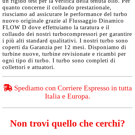
un rigido test per la verifica della tenuta olio. Per
quanto concerne il collaudo prestazionale,
riusciamo ad assicurare le performance del turbo
nuovo originale grazie al
Flussaggio Dinamico
FLOW D
dove effettuiamo la taratura e il
collaudo dei nostri turbocompressori per garantire
i più alti standard qualitativi. I nostri turbo sono
coperti da
Garanzia per 12 mesi
. Disponiamo di
turbine nuove, turbine revisionate e ricambi per
ogni tipo di turbo. I turbo sono completi di
collettori e attuatori.
Spediamo con Corriere Espresso in tutta
Italia e Europa.
Non trovi quello che cerchi?