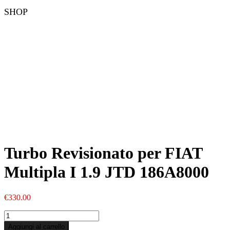
SHOP
Turbo Revisionato per FIAT
Multipla I 1.9 JTD 186A8000
€
330.00
Turbo
Revisionato
Aggiungi al carrello