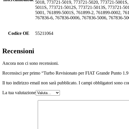
5018, 773721-5019, 773721-5020, 773721-5001S
5011S, 773721-5012S, 773721-5013S, 773721-50
5001, 761899-5001S, 761899-2, 761899-0002, 76
767836-6, 767836-0006, 767836-5006, 767836-5
Codice OE
55211064
Recensioni
Ancora non ci sono recensioni.
Recensisci per primo “Turbo Revisionato per FIAT Grande Punto 
Il tuo indirizzo email non sarà pubblicato.
I campi obbligatori sono co
La tua valutazione