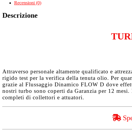
1.9
Recensioni (0)
JTD
PF
Descrizione
Emotion
939A7000
quantità
TUR
Attraverso personale altamente qualificato e attrez
rigido test per la verifica della tenuta olio. Per q
grazie al
Flussaggio Dinamico FLOW D
dove effet
nostri turbo sono coperti da
Garanzia per 12 mesi
.
completi di collettori e attuatori.
Spe