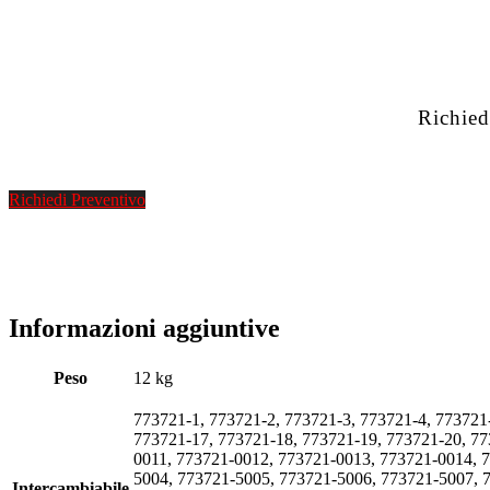
Richied
Richiedi Preventivo
Informazioni aggiuntive
Peso
12 kg
773721-1, 773721-2, 773721-3, 773721-4, 773721
773721-17, 773721-18, 773721-19, 773721-20, 7
0011, 773721-0012, 773721-0013, 773721-0014, 
5004, 773721-5005, 773721-5006, 773721-5007, 
Intercambiabile