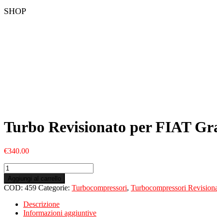
SHOP
Turbo Revisionato per FIAT G
€
340.00
Turbo
Revisionato
Aggiungi al carrello
per
COD:
459
Categorie:
Turbocompressori
,
Turbocompressori Revisiona
FIAT
Grande
Descrizione
Punto
Informazioni aggiuntive