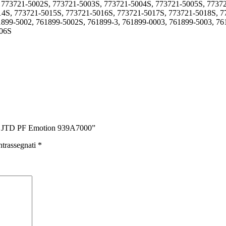
, 773721-5002S, 773721-5003S, 773721-5004S, 773721-5005S, 7737
14S, 773721-5015S, 773721-5016S, 773721-5017S, 773721-5018S, 7
1899-5002, 761899-5002S, 761899-3, 761899-0003, 761899-5003, 76
006S
1.9 JTD PF Emotion 939A7000”
ntrassegnati
*