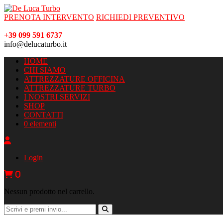
PRENOTA INTERVENTO
RICHIEDI PREVENTIVO
+39 099 591 6737
info@delucaturbo.it
HOME
CHI SIAMO
ATTREZZATURE OFFICINA
ATTREZZATURE TURBO
I NOSTRI SERVIZI
SHOP
CONTATTI
0 elementi
Login
0
Nessun prodotto nel carrello.