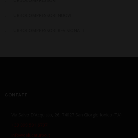
TURBOCOMPRESSORI
TURBOCOMPRESSORI NUOVI
TURBOCOMPRESSORI REVISIONATI
CONTATTI
Via Salvo D'Acquisto, 26, 74027 San Giorgio Ionico (TA)
+39 099 591 6737
info@delucaturbo.it