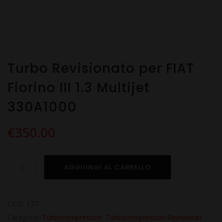
Turbo Revisionato per FIAT
Fiorino III 1.3 Multijet
330A1000
€
350.00
Turbo
AGGIUNGI AL CARRELLO
Revisionato
per
FIAT
COD:
177
Fiorino
Categorie:
Turbocompressori
,
Turbocompressori Revisionati