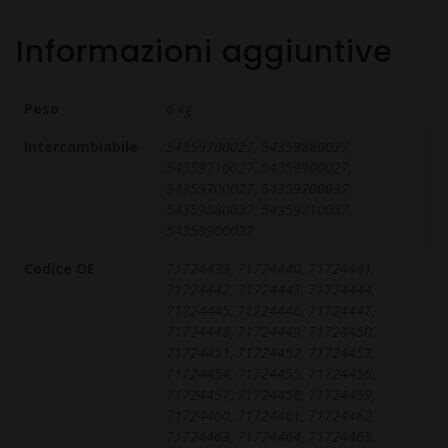
Informazioni aggiuntive
Peso
6 kg
Intercambiabile
54359700027, 54359880027,
54359710027, 54359900027,
54359700027, 54359700037,
54359880037, 54359710037,
54359900037
Codice OE
71724439, 71724440, 71724441,
71724442, 71724443, 71724444,
71724445, 71724446, 71724447,
71724448, 71724449, 71724450,
71724451, 71724452, 71724453,
71724454, 71724455, 71724456,
71724457, 71724458, 71724459,
71724460, 71724461, 71724462,
71724463, 71724464, 71724465,