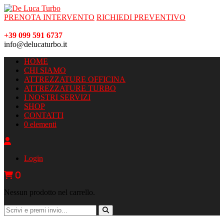
PRENOTA INTERVENTO
RICHIEDI PREVENTIVO
+39 099 591 6737
info@delucaturbo.it
HOME
CHI SIAMO
ATTREZZATURE OFFICINA
ATTREZZATURE TURBO
I NOSTRI SERVIZI
SHOP
CONTATTI
0 elementi
Login
0
Nessun prodotto nel carrello.