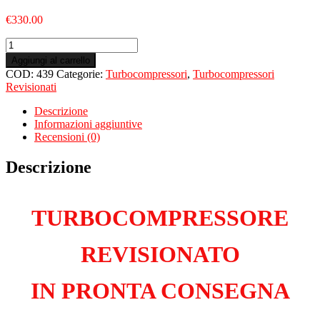
€
330.00
Turbo
Revisionato
Aggiungi al carrello
per
COD:
439
Categorie:
Turbocompressori
,
Turbocompressori
FIAT
Revisionati
Doblò
III
Descrizione
Cargo
Informazioni aggiuntive
1.6
Recensioni (0)
Multijet
263A8000
Descrizione
quantità
TURBOCOMPRESSORE
REVISIONATO
IN PRONTA CONSEGNA