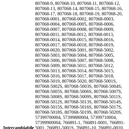
807068-9, 807068-10, 807068-11, 807068-12,
807068-13, 807068-14, 807068-15, 807068-16,
807068-17, 807068-18, 807068-19, 807068-20,
807068-0001, 807068-0002, 807068-0003,
807068-0004, 807068-0005, 807068-0006,
807068-0007, 807068-0008, 807068-0009,
807068-0011, 807068-0012, 807068-0013,
807068-0014, 807068-0015, 807068-0016,
807068-0017, 807068-0018, 807068-0019,
807068-0020, 807068-5001, 807068-5002,
807068-5003, 807068-5004, 807068-5005,
807068-5006, 807068-5007, 807068-5008,
807068-5009, 807068-5011, 807068-5012,
807068-5013, 807068-5014, 807068-5015,
807068-5016, 807068-5017, 807068-5018,
807068-5019, 807068-5020, 807068-5001S,
807068-5002S, 807068-5003S, 807068-5004S,
807068-5005S, 807068-5006S, 807068-5007S,
807068-5008S, 807068-5009S, 807068-5011S,
807068-5012S, 807068-5013S, 807068-5014S,
807068-5015S, 807068-5016S, 807068-5017S,
807068-5018S, 807068-5019S, 807068-5020S,
57399700004, 57399880004, 57399710004,
57399900004, 766891-1, 766891-0001, 766891-
Intercambiabile
5001, 766891-5001S, 766891-10, 766891-0010,