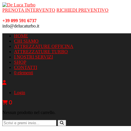
PRENOTA INTERVENTO
RICHIEDI PREVENTIVO
+39 099 591 6737
info@delucaturbo.it
HOME
CHI SIAMO
ATTREZZATURE OFFICINA
ATTREZZATURE TURBO
I NOSTRI SERVIZI
SHOP
CONTATTI
0 elementi
Login
0
Nessun prodotto nel carrello.