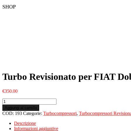
SHOP
Turbo Revisionato per FIAT Dob
€
350.00
Turbo
Revisionato
Aggiungi al carrello
per
COD:
193
Categorie:
Turbocompressori
,
Turbocompressori Revisiona
FIAT
Doblò
Descrizione
III
Informazioni aggiuntive