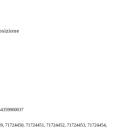
osizione
 54359900037
9, 71724450, 71724451, 71724452, 71724453, 71724454,