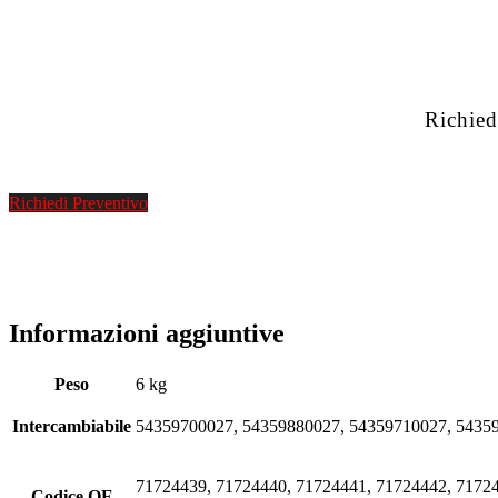
Richied
Richiedi Preventivo
Informazioni aggiuntive
Peso
6 kg
Intercambiabile
54359700027, 54359880027, 54359710027, 5435
71724439, 71724440, 71724441, 71724442, 71724
Codice OE