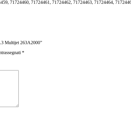
459, 71724460, 71724461, 71724462, 71724463, 71724464, 717244
1.3 Multijet 263A2000”
ntrassegnati
*