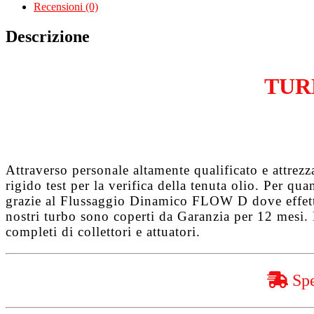
Cargo
Recensioni (0)
1.3
Multijet
Descrizione
263A2000
quantità
TUR
Attraverso personale altamente qualificato e attrez
rigido test per la verifica della tenuta olio. Per q
grazie al
Flussaggio Dinamico FLOW D
dove effet
nostri turbo sono coperti da
Garanzia per 12 mesi
.
completi di collettori e attuatori.
Spe