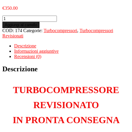
€
350.00
Turbo
Revisionato
Aggiungi al carrello
per
COD:
174
Categorie:
Turbocompressori
,
Turbocompressori
FIAT
Revisionati
Doblò
III
Descrizione
Cargo
Informazioni aggiuntive
1.3
Recensioni (0)
JTD
Multijet
Descrizione
263A2000
quantità
TURBOCOMPRESSORE
REVISIONATO
IN PRONTA CONSEGNA