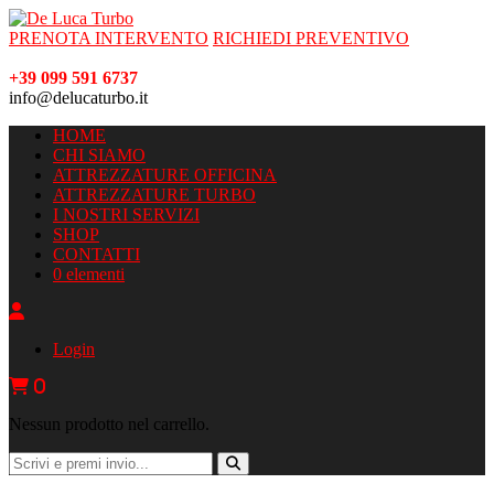
PRENOTA INTERVENTO
RICHIEDI PREVENTIVO
+39 099 591 6737
info@delucaturbo.it
HOME
CHI SIAMO
ATTREZZATURE OFFICINA
ATTREZZATURE TURBO
I NOSTRI SERVIZI
SHOP
CONTATTI
0 elementi
Login
0
Nessun prodotto nel carrello.