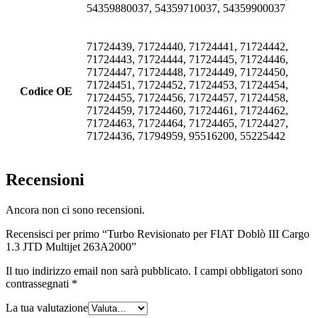
54359880037, 54359710037, 54359900037
71724439, 71724440, 71724441, 71724442,
71724443, 71724444, 71724445, 71724446,
71724447, 71724448, 71724449, 71724450,
71724451, 71724452, 71724453, 71724454,
Codice OE
71724455, 71724456, 71724457, 71724458,
71724459, 71724460, 71724461, 71724462,
71724463, 71724464, 71724465, 71724427,
71724436, 71794959, 95516200, 55225442
Recensioni
Ancora non ci sono recensioni.
Recensisci per primo “Turbo Revisionato per FIAT Doblò III Cargo
1.3 JTD Multijet 263A2000”
Il tuo indirizzo email non sarà pubblicato.
I campi obbligatori sono
contrassegnati
*
La tua valutazione