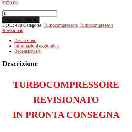
€
330.00
Turbo
Revisionato
Aggiungi al carrello
per
COD:
428
Categorie:
Turbocompressori
,
Turbocompressori
FIAT
Revisionati
Doblò
III
Descrizione
1.6
Informazioni aggiuntive
Multijet
Recensioni (0)
263A4000
quantità
Descrizione
TURBOCOMPRESSORE
REVISIONATO
IN PRONTA CONSEGNA