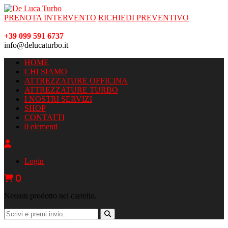
PRENOTA INTERVENTO
RICHIEDI PREVENTIVO
+39 099 591 6737
info@delucaturbo.it
HOME
CHI SIAMO
ATTREZZATURE OFFICINA
ATTREZZATURE TURBO
I NOSTRI SERVIZI
SHOP
CONTATTI
0 elementi
Login
0
Nessun prodotto nel carrello.