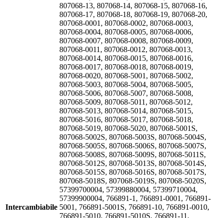
807068-13, 807068-14, 807068-15, 807068-16,
807068-17, 807068-18, 807068-19, 807068-20,
807068-0001, 807068-0002, 807068-0003,
807068-0004, 807068-0005, 807068-0006,
807068-0007, 807068-0008, 807068-0009,
807068-0011, 807068-0012, 807068-0013,
807068-0014, 807068-0015, 807068-0016,
807068-0017, 807068-0018, 807068-0019,
807068-0020, 807068-5001, 807068-5002,
807068-5003, 807068-5004, 807068-5005,
807068-5006, 807068-5007, 807068-5008,
807068-5009, 807068-5011, 807068-5012,
807068-5013, 807068-5014, 807068-5015,
807068-5016, 807068-5017, 807068-5018,
807068-5019, 807068-5020, 807068-5001S,
807068-5002S, 807068-5003S, 807068-5004S,
807068-5005S, 807068-5006S, 807068-5007S,
807068-5008S, 807068-5009S, 807068-5011S,
807068-5012S, 807068-5013S, 807068-5014S,
807068-5015S, 807068-5016S, 807068-5017S,
807068-5018S, 807068-5019S, 807068-5020S,
57399700004, 57399880004, 57399710004,
57399900004, 766891-1, 766891-0001, 766891-
Intercambiabile
5001, 766891-5001S, 766891-10, 766891-0010,
766891-5010, 766891-5010S, 766891-11,