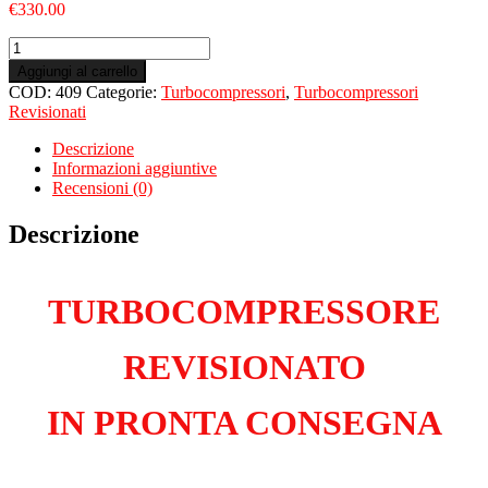
€
330.00
Turbo
Revisionato
Aggiungi al carrello
per
COD:
409
Categorie:
Turbocompressori
,
Turbocompressori
FIAT
Revisionati
Bravo
II
Descrizione
1.9
Informazioni aggiuntive
JTD
Recensioni (0)
937A5000
quantità
Descrizione
TURBOCOMPRESSORE
REVISIONATO
IN PRONTA CONSEGNA