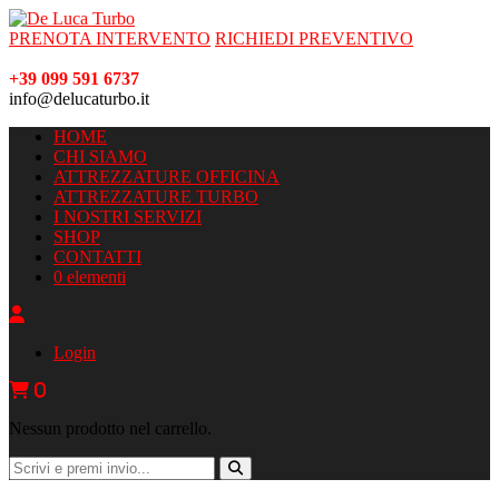
PRENOTA INTERVENTO
RICHIEDI PREVENTIVO
+39 099 591 6737
info@delucaturbo.it
HOME
CHI SIAMO
ATTREZZATURE OFFICINA
ATTREZZATURE TURBO
I NOSTRI SERVIZI
SHOP
CONTATTI
0 elementi
Login
0
Nessun prodotto nel carrello.