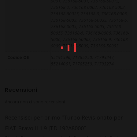
0001, 736168-5001, 736168-5001S,
736168-2, 736168-0002, 736168-5002,
736168-5002S, 736168-3, 736168-0003,
736168-5003, 736168-5003S, 736168-5,
736168-0005, 736168-5005, 736168-
5005S, 736168-6, 736168-0006, 736168-
5006, 736168-5006S, 736168-9, 736168-
0009, 736168-5009, 736168-5009S
Codice OE
55191596, 71785250, 71793247,
55214061, 71785250, 71793274
Recensioni
Ancora non ci sono recensioni.
Recensisci per primo “Turbo Revisionato per
FIAT Bravo II 1.9 JTD 192A8000”