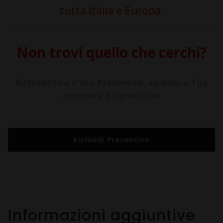
tutta Italia e Europa.
Non trovi quello che cerchi?
Richiedi Ora il tuo Preventivo, saremo a Tua
completa disposizione
Richiedi Preventivo
Informazioni aggiuntive