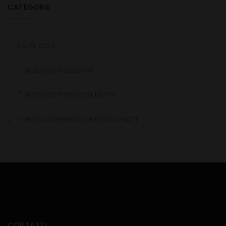
CATEGORIE
CORE ASSY
TURBOCOMPRESSORI
TURBOCOMPRESSORI NUOVI
TURBOCOMPRESSORI REVISIONATI
CONTATTI