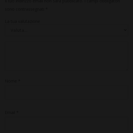
Il tuo indirizzo email non sarà pubblicato.
I campi obbligatori
sono contrassegnati
*
La tua valutazione
Nome
*
Email
*