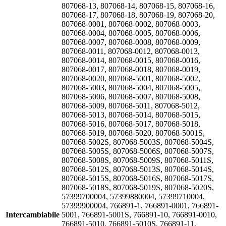
807068-13, 807068-14, 807068-15, 807068-16,
807068-17, 807068-18, 807068-19, 807068-20,
807068-0001, 807068-0002, 807068-0003,
807068-0004, 807068-0005, 807068-0006,
807068-0007, 807068-0008, 807068-0009,
807068-0011, 807068-0012, 807068-0013,
807068-0014, 807068-0015, 807068-0016,
807068-0017, 807068-0018, 807068-0019,
807068-0020, 807068-5001, 807068-5002,
807068-5003, 807068-5004, 807068-5005,
807068-5006, 807068-5007, 807068-5008,
807068-5009, 807068-5011, 807068-5012,
807068-5013, 807068-5014, 807068-5015,
807068-5016, 807068-5017, 807068-5018,
807068-5019, 807068-5020, 807068-5001S,
807068-5002S, 807068-5003S, 807068-5004S,
807068-5005S, 807068-5006S, 807068-5007S,
807068-5008S, 807068-5009S, 807068-5011S,
807068-5012S, 807068-5013S, 807068-5014S,
807068-5015S, 807068-5016S, 807068-5017S,
807068-5018S, 807068-5019S, 807068-5020S,
57399700004, 57399880004, 57399710004,
57399900004, 766891-1, 766891-0001, 766891-
Intercambiabile
5001, 766891-5001S, 766891-10, 766891-0010,
766891-5010, 766891-5010S, 766891-11,