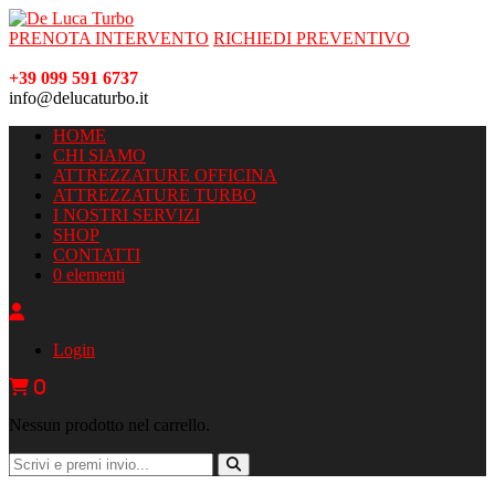
PRENOTA INTERVENTO
RICHIEDI PREVENTIVO
+39 099 591 6737
info@delucaturbo.it
HOME
CHI SIAMO
ATTREZZATURE OFFICINA
ATTREZZATURE TURBO
I NOSTRI SERVIZI
SHOP
CONTATTI
0 elementi
Login
0
Nessun prodotto nel carrello.