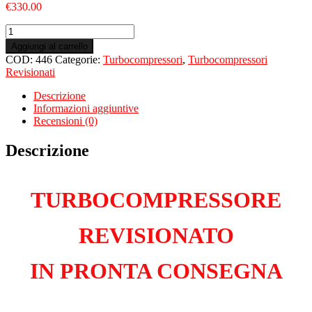
€
330.00
Turbo
Revisionato
Aggiungi al carrello
per
COD:
446
Categorie:
Turbocompressori
,
Turbocompressori
FIAT
Revisionati
500L
Living
Descrizione
1.6
Informazioni aggiuntive
Multijet
Recensioni (0)
955A3000
quantità
Descrizione
TURBOCOMPRESSORE
REVISIONATO
IN PRONTA CONSEGNA