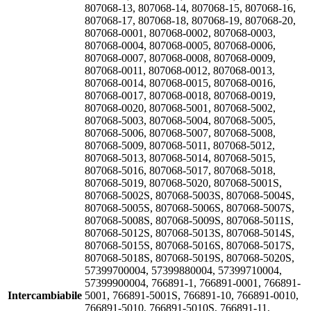
807068-13, 807068-14, 807068-15, 807068-16,
807068-17, 807068-18, 807068-19, 807068-20,
807068-0001, 807068-0002, 807068-0003,
807068-0004, 807068-0005, 807068-0006,
807068-0007, 807068-0008, 807068-0009,
807068-0011, 807068-0012, 807068-0013,
807068-0014, 807068-0015, 807068-0016,
807068-0017, 807068-0018, 807068-0019,
807068-0020, 807068-5001, 807068-5002,
807068-5003, 807068-5004, 807068-5005,
807068-5006, 807068-5007, 807068-5008,
807068-5009, 807068-5011, 807068-5012,
807068-5013, 807068-5014, 807068-5015,
807068-5016, 807068-5017, 807068-5018,
807068-5019, 807068-5020, 807068-5001S,
807068-5002S, 807068-5003S, 807068-5004S,
807068-5005S, 807068-5006S, 807068-5007S,
807068-5008S, 807068-5009S, 807068-5011S,
807068-5012S, 807068-5013S, 807068-5014S,
807068-5015S, 807068-5016S, 807068-5017S,
807068-5018S, 807068-5019S, 807068-5020S,
57399700004, 57399880004, 57399710004,
57399900004, 766891-1, 766891-0001, 766891-
Intercambiabile
5001, 766891-5001S, 766891-10, 766891-0010,
766891-5010, 766891-5010S, 766891-11,