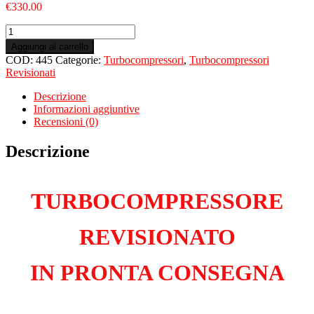
€
330.00
Turbo
Revisionato
Aggiungi al carrello
per
COD:
445
Categorie:
Turbocompressori
,
Turbocompressori
FIAT
Revisionati
500L
Living
Descrizione
1.6
Informazioni aggiuntive
Multijet
Recensioni (0)
199B5000
quantità
Descrizione
TURBOCOMPRESSORE
REVISIONATO
IN PRONTA CONSEGNA