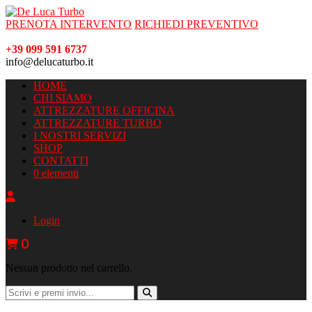
PRENOTA INTERVENTO
RICHIEDI PREVENTIVO
+39 099 591 6737
info@delucaturbo.it
HOME
CHI SIAMO
ATTREZZATURE OFFICINA
ATTREZZATURE TURBO
I NOSTRI SERVIZI
SHOP
CONTATTI
0 elementi
Login
0
Nessun prodotto nel carrello.