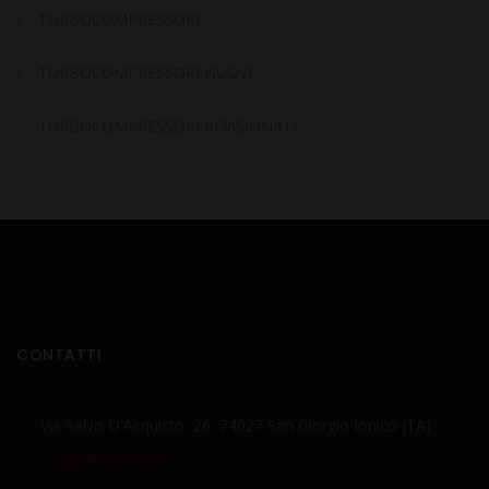
TURBOCOMPRESSORI
TURBOCOMPRESSORI NUOVI
TURBOCOMPRESSORI REVISIONATI
CONTATTI
Via Salvo D'Acquisto, 26, 74027 San Giorgio Ionico (TA)
+39 099 591 6737