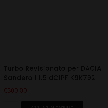
Turbo Revisionato per DACIA
Sandero I 1.5 dCiPF K9K792
€
300.00
Turbo
AGGIUNGI AL CARRELLO