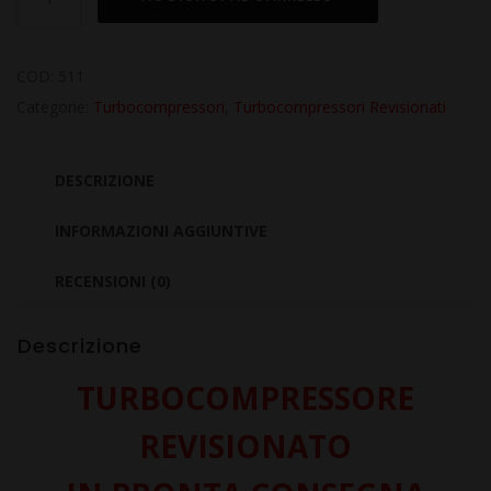
Revisionato
per
DACIA
COD:
511
Sandero
Categorie:
Turbocompressori
,
Turbocompressori Revisionati
I
1.5
DESCRIZIONE
dCiPF
K9K792
INFORMAZIONI AGGIUNTIVE
quantità
RECENSIONI (0)
Descrizione
TURBOCOMPRESSORE
REVISIONATO