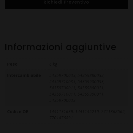
Richiedi Preventivo
Informazioni aggiuntive
Peso
6 kg
Intercambiabile
54359700033, 54359880033,
54359710033, 54359900033,
54359700011, 54359880011,
54359710011, 54359900011,
54359700033
Codice OE
144113163R, 144114521R, 7711368562,
7701476891