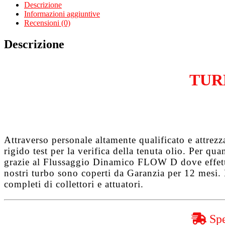
Logan
Descrizione
I
Informazioni aggiuntive
1.5
Recensioni (0)
dCi
K9K796
Descrizione
quantità
TUR
Attraverso personale altamente qualificato e attrez
rigido test per la verifica della tenuta olio. Per q
grazie al
Flussaggio Dinamico FLOW D
dove effet
nostri turbo sono coperti da
Garanzia per 12 mesi
.
completi di collettori e attuatori.
Spe