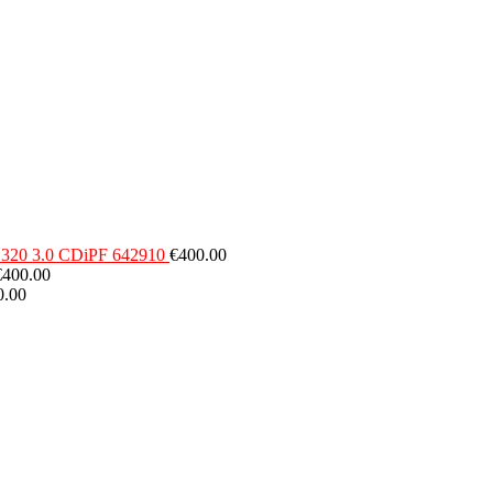
320 3.0 CDiPF 642910
€
400.00
€
400.00
0.00