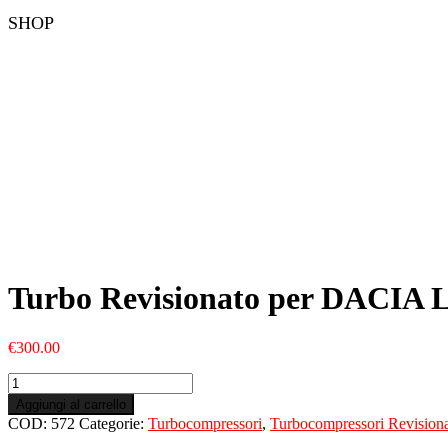
SHOP
Turbo Revisionato per DACIA L
€
300.00
Turbo
Revisionato
Aggiungi al carrello
per
COD:
572
Categorie:
Turbocompressori
,
Turbocompressori Revisiona
DACIA