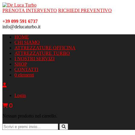
PRENOTA INTERVENTO
RICHIEDI PREVENTIVO
+39 099 591 6737
info@delucaturbo.it
HOME
CHI SIAMO
ATTREZZATURE OFFICINA
ATTREZZATURE TURBO
I NOSTRI SERVIZI
SHOP
CONTATTI
0 elementi
Login
0
Nessun prodotto nel carrello.