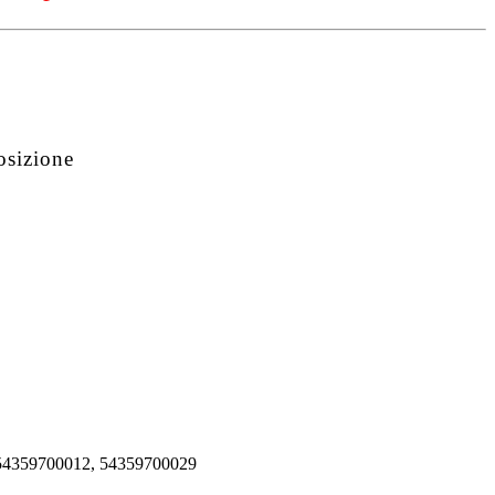
osizione
54359700012, 54359700029