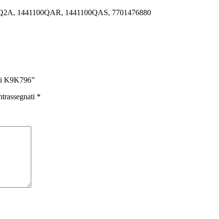
0Q2A, 1441100QAR, 1441100QAS, 7701476880
dCi K9K796”
ntrassegnati
*