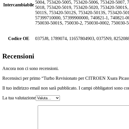
5004, 753420-5005, 753420-5006, 753420-5007, 
Intercambiabile
5018, 753420-5019, 753420-5020, 753420-5001S
5011S, 753420-5012S, 753420-5013S, 753420-50
57399710000, 57399900000, 740821-1, 740821-00
750030-5001S, 750030-2, 750030-0002, 750030-5
Codice OE
0375J8, 1789074, 11657804903, 0375N9, 825208
Recensioni
Ancora non ci sono recensioni.
Recensisci per primo “Turbo Revisionato per CITROEN Xsara Pic
Il tuo indirizzo email non sarà pubblicato.
I campi obbligatori sono co
La tua valutazione