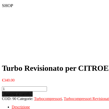
SHOP
Turbo Revisionato per CITROE
€
340.00
Turbo
Revisionato
Aggiungi al carrello
per
COD:
90
Categorie:
Turbocompressori
,
Turbocompressori Revisionat
CITROEN
Xsara
Descrizione