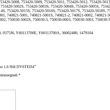
753420-5008, 753420-5009, 753420-5011, 753420-5012, 753420-5013
, 753420-5002S, 753420-5003S, 753420-5004S, 753420-5005S, 7534
14S, 753420-5015S, 753420-5016S, 753420-5017S, 753420-5018S, 
01, 740821-5001, 740821-5001S, 740821-2, 740821-0002, 740821-5
002, 750030-5002S, 750030-3, 750030-0003, 750030-5003, 750030-
8, 0375J6, Y60113700E, Y60113700A, 36002480, 1479104
asso 1.6 Hdi DV6TED4”
ntrassegnati
*