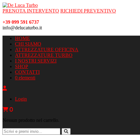
PRENOTA INTERVENTO
RICHIEDI PREVENTIVO
+39 099 591 6737
info@delucaturbo.it
HOME
CHI SIAMO
ATTREZZATURE OFFICINA
ATTREZZATURE TURBO
I NOSTRI SERVIZI
SHOP
CONTATTI
0 elementi
Login
0
Nessun prodotto nel carrello.