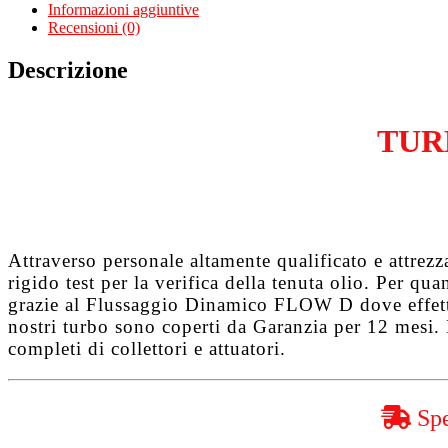
Picasso
Informazioni aggiuntive
1.6
Recensioni (0)
Hdi
DV6TED4
Descrizione
quantità
TUR
Attraverso personale altamente qualificato e attrez
rigido test per la verifica della tenuta olio. Per q
grazie al
Flussaggio Dinamico FLOW D
dove effet
nostri turbo sono coperti da
Garanzia per 12 mesi
.
completi di collettori e attuatori.
Spe