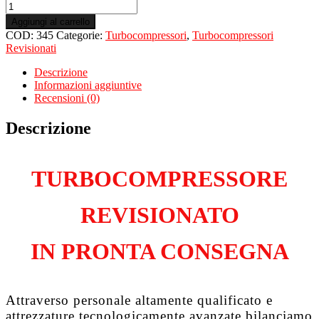
Turbo
Revisionato
Aggiungi al carrello
per
COD:
345
Categorie:
Turbocompressori
,
Turbocompressori
CITROEN
Revisionati
Jumper
II
Descrizione
2.0
Informazioni aggiuntive
Hdi
Recensioni (0)
DW10UTD
quantità
Descrizione
TURBOCOMPRESSORE
REVISIONATO
IN PRONTA CONSEGNA
Attraverso personale altamente qualificato e
attrezzature tecnologicamente avanzate bilanciamo