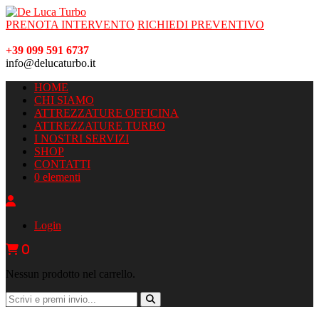
PRENOTA INTERVENTO
RICHIEDI PREVENTIVO
+39 099 591 6737
info@delucaturbo.it
HOME
CHI SIAMO
ATTREZZATURE OFFICINA
ATTREZZATURE TURBO
I NOSTRI SERVIZI
SHOP
CONTATTI
0 elementi
Login
0
Nessun prodotto nel carrello.