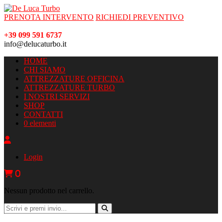
PRENOTA INTERVENTO
RICHIEDI PREVENTIVO
+39 099 591 6737
info@delucaturbo.it
HOME
CHI SIAMO
ATTREZZATURE OFFICINA
ATTREZZATURE TURBO
I NOSTRI SERVIZI
SHOP
CONTATTI
0 elementi
Login
0
Nessun prodotto nel carrello.