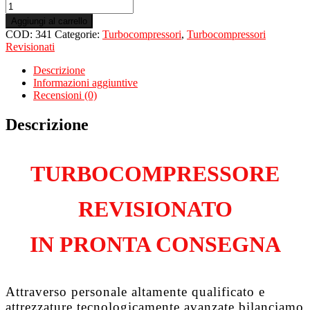
Turbo
Revisionato
Aggiungi al carrello
per
COD:
341
Categorie:
Turbocompressori
,
Turbocompressori
CITROEN
Revisionati
Jumper
I
Descrizione
2.0
Informazioni aggiuntive
Hdi
Recensioni (0)
DW10UTD
quantità
Descrizione
TURBOCOMPRESSORE
REVISIONATO
IN PRONTA CONSEGNA
Attraverso personale altamente qualificato e
attrezzature tecnologicamente avanzate bilanciamo