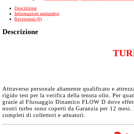
CITROEN
C4
Descrizione
I
Informazioni aggiuntive
2.0
Recensioni (0)
Hdi
DW10BTED4
Descrizione
quantità
TUR
Attraverso personale altamente qualificato e attrez
rigido test per la verifica della tenuta olio. Per q
grazie al
Flussaggio Dinamico FLOW D
dove effet
nostri turbo sono coperti da
Garanzia per 12 mesi
.
completi di collettori e attuatori.