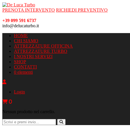
PRENOTA INTERVENTO
RICHIEDI PREVENTIVO
+39 099 591 6737
info@delucaturbo.it
HOME
CHI SIAMO
ATTREZZATURE OFFICINA
ATTREZZATURE TURBO
I NOSTRI SERVIZI
SHOP
CONTATTI
0 elementi
Login
0
Nessun prodotto nel carrello.