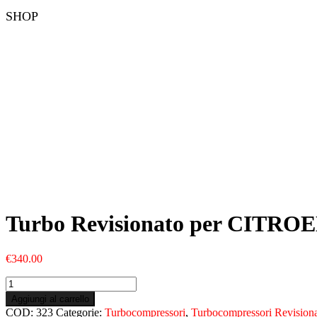
SHOP
Turbo Revisionato per CITRO
€
340.00
Turbo
Revisionato
Aggiungi al carrello
per
COD:
323
Categorie:
Turbocompressori
,
Turbocompressori Revisiona