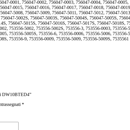
56047-0001, 756047-0002, 756047-0003, 756047-0004, 756047-0005,
756047-0015, 756047-0016, 756047-0017, 756047-0018, 756047-0019
756047-5008, 756047-5009, 756047-5011, 756047-5012, 756047-5013
, 756047-5002S, 756047-5003S, 756047-5004S, 756047-5005S, 7560
4S, 756047-5015S, 756047-5016S, 756047-5017S, 756047-5018S, 7
002, 753556-5002, 753556-5002S, 753556-3, 753556-0003, 753556-5
005, 753556-5005S, 753556-6, 753556-0006, 753556-5006, 753556-
08S, 753556-9, 753556-0009, 753556-5009, 753556-5009S, 7535561
 Hdi DW10BTED4”
ntrassegnati
*