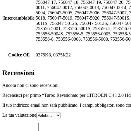
756047-17, 756047-18, 756047-19, 756047-20, 7
0011, 756047-0012, 756047-0013, 756047-0014, 
5004, 756047-5005, 756047-5006, 756047-5007, 
Intercambiabile
5018, 756047-5019, 756047-5020, 756047-5001S
5011S, 756047-5012S, 756047-5013S, 756047-501
753556-5001, 753556-5001S, 753556-2, 753556-0
753556-5004S, 753556-5, 753556-0005, 753556-5
753556-8, 753556-0008, 753556-5008, 753556-50
Codice OE
0375K8, 0375K22
Recensioni
Ancora non ci sono recensioni.
Recensisci per primo “Turbo Revisionato per CITROEN C4 I 2.0
Il tuo indirizzo email non sarà pubblicato.
I campi obbligatori sono co
La tua valutazione