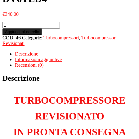
€
340.00
Turbo
Revisionato
Aggiungi al carrello
per
COD:
46
Categorie:
Turbocompressori
,
Turbocompressori
CITROEN
Revisionati
C4
I
Descrizione
1.6
Informazioni aggiuntive
HDiFAP
Recensioni (0)
DV6TED4
quantità
Descrizione
TURBOCOMPRESSORE
REVISIONATO
IN PRONTA CONSEGNA