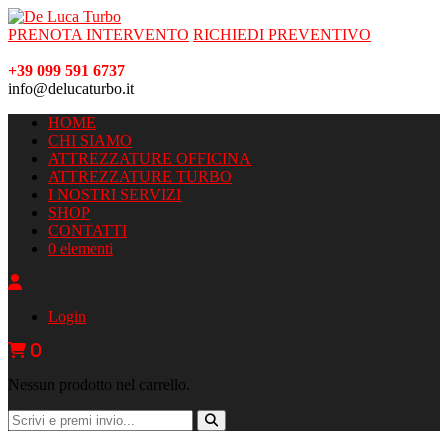
PRENOTA INTERVENTO
RICHIEDI PREVENTIVO
+39 099 591 6737
info@delucaturbo.it
HOME
CHI SIAMO
ATTREZZATURE OFFICINA
ATTREZZATURE TURBO
I NOSTRI SERVIZI
SHOP
CONTATTI
0 elementi
Login
0
Nessun prodotto nel carrello.