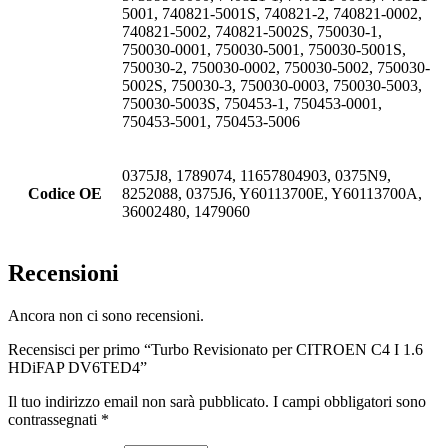
5001, 740821-5001S, 740821-2, 740821-0002,
740821-5002, 740821-5002S, 750030-1,
750030-0001, 750030-5001, 750030-5001S,
750030-2, 750030-0002, 750030-5002, 750030-
5002S, 750030-3, 750030-0003, 750030-5003,
750030-5003S, 750453-1, 750453-0001,
750453-5001, 750453-5006
0375J8, 1789074, 11657804903, 0375N9,
Codice OE
8252088, 0375J6, Y60113700E, Y60113700A,
36002480, 1479060
Recensioni
Ancora non ci sono recensioni.
Recensisci per primo “Turbo Revisionato per CITROEN C4 I 1.6
HDiFAP DV6TED4”
Il tuo indirizzo email non sarà pubblicato.
I campi obbligatori sono
contrassegnati
*