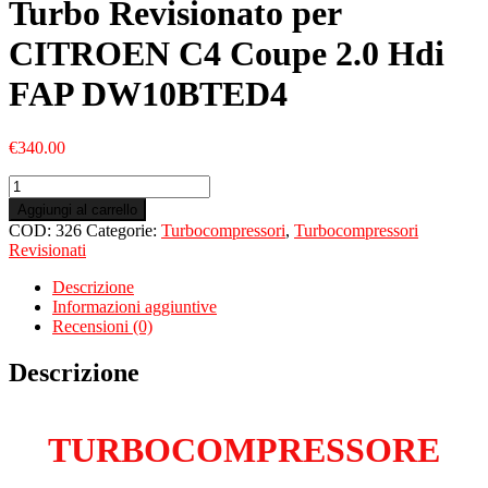
Turbo Revisionato per
CITROEN C4 Coupe 2.0 Hdi
FAP DW10BTED4
€
340.00
Turbo
Revisionato
Aggiungi al carrello
per
COD:
326
Categorie:
Turbocompressori
,
Turbocompressori
CITROEN
Revisionati
C4
Coupe
Descrizione
2.0
Informazioni aggiuntive
Hdi
Recensioni (0)
FAP
DW10BTED4
Descrizione
quantità
TURBOCOMPRESSORE