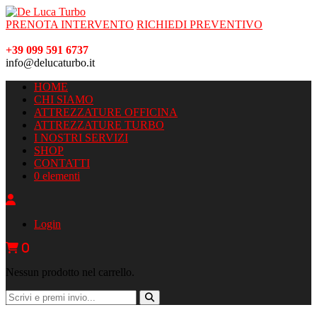
PRENOTA INTERVENTO
RICHIEDI PREVENTIVO
+39 099 591 6737
info@delucaturbo.it
HOME
CHI SIAMO
ATTREZZATURE OFFICINA
ATTREZZATURE TURBO
I NOSTRI SERVIZI
SHOP
CONTATTI
0 elementi
Login
0
Nessun prodotto nel carrello.