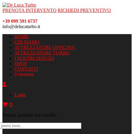
PRENOTA INTERVENTO
RICHIEDI PREVENTIVO
+39 099 591 6737
info@delucaturbo.it
HOME
CHI SIAMO
ATTREZZATURE OFFICINA
ATTREZZATURE TURBO
I NOSTRI SERVIZI
SHOP
CONTATTI
0 elementi
Login
0
Nessun prodotto nel carrello.