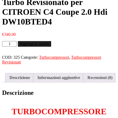
Turbo Revisionato per
CITROEN C4 Coupe 2.0 Hdi
DW10BTED4
€
340.00
Turbo
Aggiungi al carrello
Revisionato
per
CITROEN
COD:
325
Categorie:
Turbocompressori
,
Turbocompressori
C4
Revisionati
Coupe
2.0
Hdi
Descrizione
Informazioni aggiuntive
Recensioni (0)
DW10BTED4
quantità
Descrizione
TURBOCOMPRESSORE