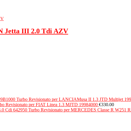
etta III 2.0 Tdi AZV
Turbo Revisionato per LANCIAMusa II 1.3 JTD Multijet 1
bo Revisionato per FIAT Linea 1.3 MJTD 19984000
€
330.00
Turbo Revisionato per MERCEDES Classe R W251 R2