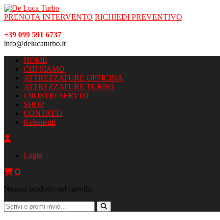
PRENOTA INTERVENTO
RICHIEDI PREVENTIVO
+39 099 591 6737
info@delucaturbo.it
HOME
CHI SIAMO
ATTREZZATURE OFFICINA
ATTREZZATURE TURBO
I NOSTRI SERVIZI
SHOP
CONTATTI
0 elementi
Login
0
Nessun prodotto nel carrello.