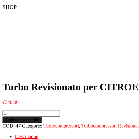
SHOP
Turbo Revisionato per CITRO
€
340.00
Turbo
Revisionato
Aggiungi al carrello
per
COD:
47
Categorie:
Turbocompressori
,
Turbocompressori Revisionat
CITROEN
C4
Descrizione