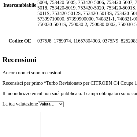
5004, 753420-5005, 753420-5006, 753420-5007, 
Intercambiabile
5018, 753420-5019, 753420-5020, 753420-5001S
5011S, 753420-5012S, 753420-5013S, 753420-50
57399710000, 57399900000, 740821-1, 740821-00
750030-5001S, 750030-2, 750030-0002, 750030-5
Codice OE
0375J8, 1789074, 11657804903, 0375N9, 825208
Recensioni
Ancora non ci sono recensioni.
Recensisci per primo “Turbo Revisionato per CITROEN C4 Coup
Il tuo indirizzo email non sarà pubblicato.
I campi obbligatori sono co
La tua valutazione