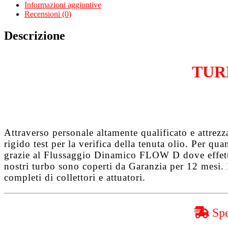
Coupe
Informazioni aggiuntive
1.6
Recensioni (0)
HDiFAP
DV6TED4
Descrizione
quantità
TUR
Attraverso personale altamente qualificato e attrez
rigido test per la verifica della tenuta olio. Per q
grazie al
Flussaggio Dinamico FLOW D
dove effet
nostri turbo sono coperti da
Garanzia per 12 mesi
.
completi di collettori e attuatori.
Spe