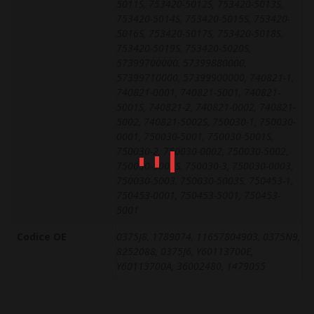
5011S, 753420-5012S, 753420-5013S,
753420-5014S, 753420-5015S, 753420-
5016S, 753420-5017S, 753420-5018S,
753420-5019S, 753420-5020S,
57399700000, 57399880000,
57399710000, 57399900000, 740821-1,
740821-0001, 740821-5001, 740821-
5001S, 740821-2, 740821-0002, 740821-
5002, 740821-5002S, 750030-1, 750030-
0001, 750030-5001, 750030-5001S,
750030-2, 750030-0002, 750030-5002,
750030-5002S, 750030-3, 750030-0003,
750030-5003, 750030-5003S, 750453-1,
750453-0001, 750453-5001, 750453-
5001
Codice OE
0375J8, 1789074, 11657804903, 0375N9,
8252088, 0375J6, Y60113700E,
Y60113700A, 36002480, 1479055