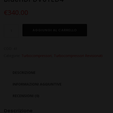
€
340.00
Turbo
AGGIUNGI AL CARRELLO
Revisionato
per
CITROEN
COD:
41
Berlingo
Categorie:
Turbocompressori
,
Turbocompressori Revisionati
III
1.6
DESCRIZIONE
BlueHDi
DV6TED4
INFORMAZIONI AGGIUNTIVE
quantità
RECENSIONI (0)
Descrizione