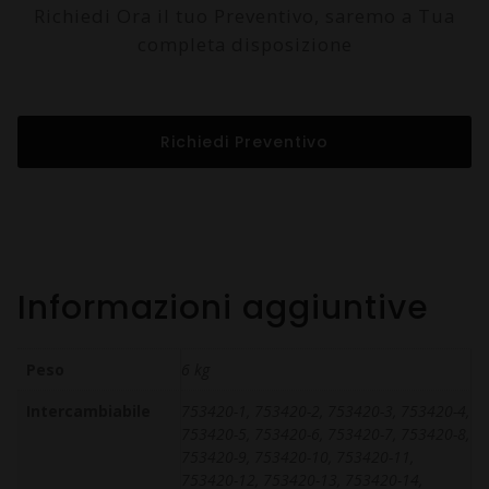
Richiedi Ora il tuo Preventivo, saremo a Tua
completa disposizione
Richiedi Preventivo
Informazioni aggiuntive
Peso
6 kg
Intercambiabile
753420-1, 753420-2, 753420-3, 753420-4,
753420-5, 753420-6, 753420-7, 753420-8,
753420-9, 753420-10, 753420-11,
753420-12, 753420-13, 753420-14,