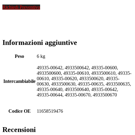
Richiedi Preventivo
Informazioni aggiuntive
Peso
6 kg
49335-00642, 4933500642, 49335-00600,
4933500600, 49335-00610, 4933500610, 49335-
00610, 49335-00620, 4933500620, 49335-
Intercambiabile
00630, 4933500630, 49335-00635, 4933500635,
49335-00640, 4933500640, 49335-00642,
49335-00644, 49335-00670, 4933500670
Codice OE
11658519476
Recensioni