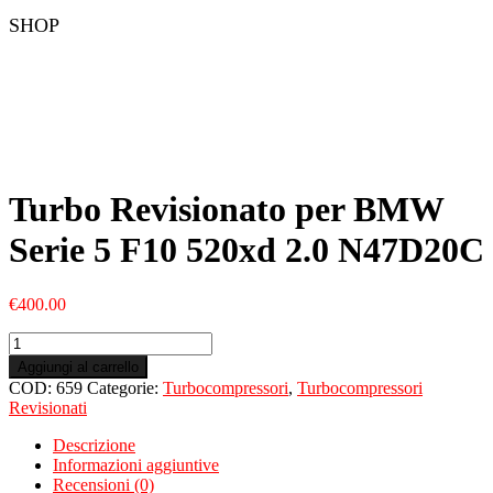
SHOP
Turbo Revisionato per BMW
Serie 5 F10 520xd 2.0 N47D20C
€
400.00
Turbo
Revisionato
Aggiungi al carrello
per
COD:
659
Categorie:
Turbocompressori
,
Turbocompressori
BMW
Revisionati
Serie
5
Descrizione
F10
Informazioni aggiuntive
520xd
Recensioni (0)