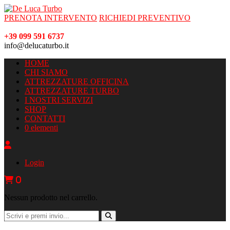
PRENOTA INTERVENTO
RICHIEDI PREVENTIVO
+39 099 591 6737
info@delucaturbo.it
HOME
CHI SIAMO
ATTREZZATURE OFFICINA
ATTREZZATURE TURBO
I NOSTRI SERVIZI
SHOP
CONTATTI
0 elementi
Login
0
Nessun prodotto nel carrello.