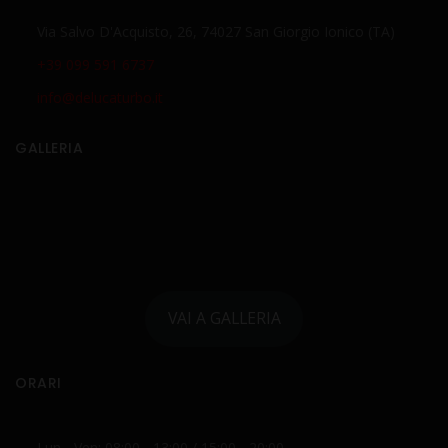
Via Salvo D'Acquisto, 26, 74027 San Giorgio Ionico (TA)
+39 099 591 6737
info@delucaturbo.it
GALLERIA
VAI A GALLERIA
ORARI
Lun - Ven: 08:00 - 13:00 / 15:00 - 20:00