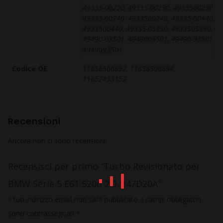
49335-00220, 49335-00230, 4933500230,
49335-00240, 4933500240, 49335-00440,
4933500440, 49335-05890, 4933505890,
49490-03501, 4949003501, 49490-93501,
4949093501
Codice OE
11658506892, 11658506894,
11652433152
Recensioni
Ancora non ci sono recensioni.
Recensisci per primo “Turbo Revisionato per
BMW Serie 5 E61 520d 2.0 N47D20A”
Il tuo indirizzo email non sarà pubblicato.
I campi obbligatori
sono contrassegnati
*