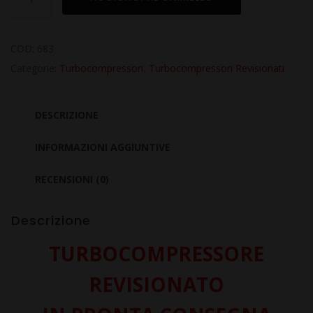
Revisionato
per
BMW
COD:
683
Serie
Categorie:
Turbocompressori
,
Turbocompressori Revisionati
5
E61
DESCRIZIONE
520d
2.0
INFORMAZIONI AGGIUNTIVE
N47D20A
RECENSIONI (0)
quantità
Descrizione
TURBOCOMPRESSORE
REVISIONATO