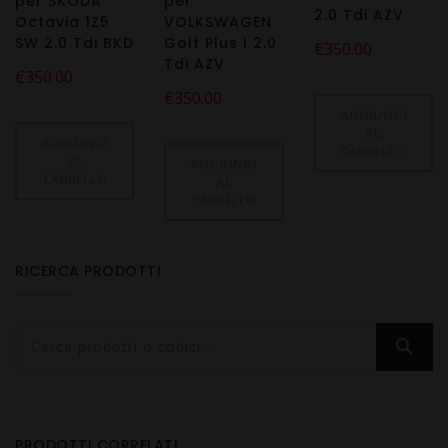
per SKODA
per
2.0 Tdi AZV
Octavia 1Z5
VOLKSWAGEN
SW 2.0 Tdi BKD
Golf Plus I 2.0
€
350.00
Tdi AZV
€
350.00
€
350.00
AGGIUNGI
AL
AGGIUNGI
CARRELLO
AL
AGGIUNGI
CARRELLO
AL
CARRELLO
RICERCA PRODOTTI
PRODOTTI CORRELATI