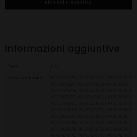
Richiedi Preventivo
Informazioni aggiuntive
Peso
6 kg
Intercambiabile
49135-05895, 4913505895, 49135-05820,
4913505820, 49135-05830, 4913505830,
49135-05840, 4913505840, 49135-05850,
4913505850, 49135-05860, 4913505860,
49135-05865, 4913505865, 49135-05870,
49135-05875, 4913505875, 49135-05880,
4913505880, 49135-05885, 4913505885,
49135-05890, 4913505890, 49135-05895,
49138-05870, 4913805870, 49335-00200,
4933500200, 49335-00220, 4933500220,