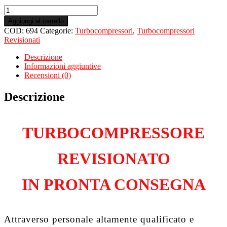
Turbo
Revisionato
Aggiungi al carrello
per
COD:
694
Categorie:
Turbocompressori
,
Turbocompressori
BMW
Revisionati
Serie
5
Descrizione
E60
Informazioni aggiuntive
520d
Recensioni (0)
2.0
M47N204D5
Descrizione
quantità
TURBOCOMPRESSORE
REVISIONATO
IN PRONTA CONSEGNA
Attraverso personale altamente qualificato e