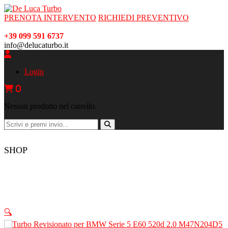
PRENOTA INTERVENTO
RICHIEDI PREVENTIVO
+39 099 591 6737
info@delucaturbo.it
Login
0
Nessun prodotto nel carrello.
SHOP
🔍