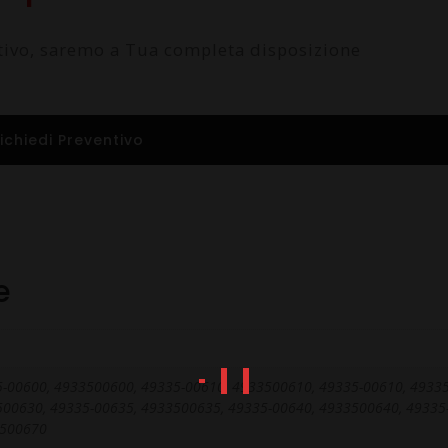
ntivo, saremo a Tua completa disposizione
ichiedi Preventivo
e
-00600, 4933500600, 49335-00610, 4933500610, 49335-00610, 49335
00630, 49335-00635, 4933500635, 49335-00640, 4933500640, 49335
3500670