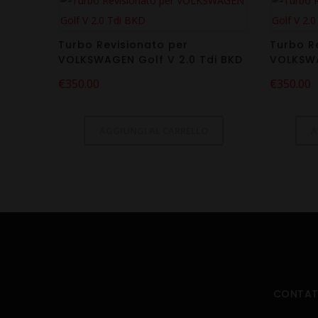
Turbo Revisionato per
Turbo R
VOLKSWAGEN Golf V 2.0 Tdi BKD
VOLKSWA
€
350.00
€
350.00
AGGIUNGI AL CARRELLO
A
CONTAT