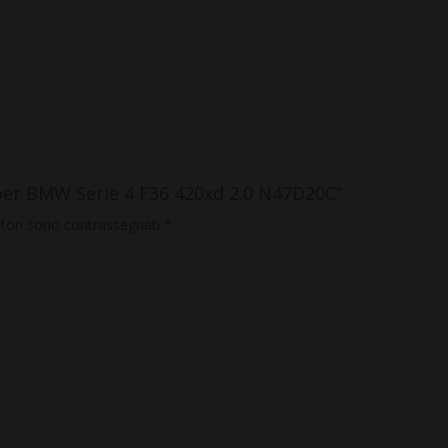
per BMW Serie 4 F36 420xd 2.0 N47D20C”
atori sono contrassegnati
*