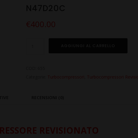
N47D20C
€
400.00
Turbo
AGGIUNGI AL CARRELLO
Revisionato
per
BMW
COD:
655
Serie
Categorie:
Turbocompressori
,
Turbocompressori Revisi
4
F36
TIVE
RECENSIONI (0)
420xd
2.0
N47D20C
ESSORE REVISIONATO
quantità