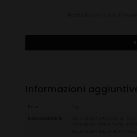
Richiedi Ora il tuo Preve
R
Informazioni aggiuntiv
Peso
6 kg
Intercambiabile
49335-00642, 4933500642, 49335
4933500620, 49335-00630, 49335
49335-00644, 49335-00670, 493