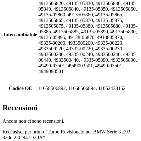
4913505820, 49135-05830, 4913505830, 49135-
05840, 4913505840, 49135-05850, 4913505850,
49135-05860, 4913505860, 49135-05865,
4913505865, 49135-05870, 49135-05875,
4913505875, 49135-05880, 4913505880, 49135-
05885, 4913505885, 49135-05890, 4913505890,
Intercambiabile
49135-05895, 49138-05870, 4913805870,
49335-00200, 4933500200, 49335-00220,
4933500220, 49335-00220, 49335-00230,
4933500230, 49335-00240, 4933500240, 49335-
00440, 4933500440, 49335-05890, 4933505890,
49490-03501, 4949003501, 49490-93501,
4949093501
Codice OE
11658506892, 11658506894, 11652433152
Recensioni
Ancora non ci sono recensioni.
Recensisci per primo “Turbo Revisionato per BMW Serie 3 E93
320d 2.0 N47D20A”