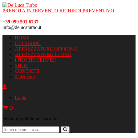
PRENOTA INTERVENTO
RICHIEDI PREVENTIVO
+39 099 591 6737
info@delucaturbo.it
HOME
CHI SIAMO
ATTREZZATURE OFFICINA
ATTREZZATURE TURBO
I NOSTRI SERVIZI
SHOP
CONTATTI
0 elementi
Login
0
Nessun prodotto nel carrello.