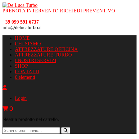
PRENOTA INTERVENTO
RICHIEDI PREVENTIVO
+39 099 591 6737
info@delucaturbo.it
HOME
CHI SIAMO
ATTREZZATURE OFFICINA
ATTREZZATURE TURBO
I NOSTRI SERVIZI
SHOP
CONTATTI
0 elementi
Login
0
Nessun prodotto nel carrello.