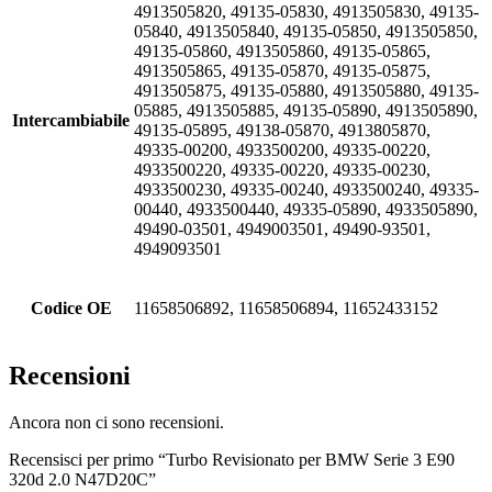
4913505820, 49135-05830, 4913505830, 49135-
05840, 4913505840, 49135-05850, 4913505850,
49135-05860, 4913505860, 49135-05865,
4913505865, 49135-05870, 49135-05875,
4913505875, 49135-05880, 4913505880, 49135-
05885, 4913505885, 49135-05890, 4913505890,
Intercambiabile
49135-05895, 49138-05870, 4913805870,
49335-00200, 4933500200, 49335-00220,
4933500220, 49335-00220, 49335-00230,
4933500230, 49335-00240, 4933500240, 49335-
00440, 4933500440, 49335-05890, 4933505890,
49490-03501, 4949003501, 49490-93501,
4949093501
Codice OE
11658506892, 11658506894, 11652433152
Recensioni
Ancora non ci sono recensioni.
Recensisci per primo “Turbo Revisionato per BMW Serie 3 E90
320d 2.0 N47D20C”